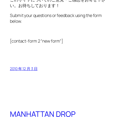
い。お待ちしております！
Submit your questions or feedback using the form
below.
[contact-form 2 “new form”]
2010 年 12 月 3 日
MANHATTAN DROP