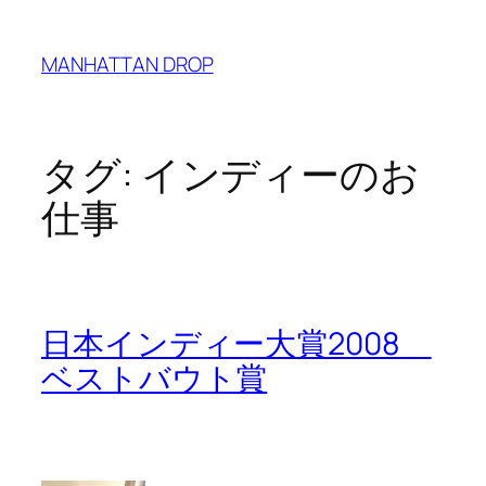
内
容
MANHATTAN DROP
を
ス
キ
ッ
タグ:
インディーのお
プ
仕事
日本インディー大賞2008
ベストバウト賞