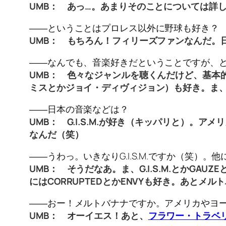
UMB： あっ…。あまりそのことについては詳
――ということはプロレス以外に野球も好き？
UMB： もちろん！フィリーズファンなんだ。
――なんでも、音楽好きだということですが、
UMB： 色々なジャンルを聴くんだけど、基本
ミスとかジョイ・ディヴィジョン）も好き。ま
――日本の音楽などは？
UMB： G.I.S.M.が好き（キッパリと）。
なんだ（笑）
――うわっ。いきなりG.I.S.M.ですか（笑）
UMB： そうだなあ。ま、G.I.S.M.とかG
にはCORRUPTEDとかENVYも好き。あと
――おー！メルトバナナですか。アメリカやヨ
UMB： オーイエス！あと、
フラワー・トラベ