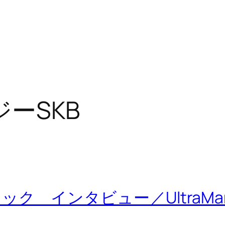
ーSKB
タビュー／UltraMantis Bl