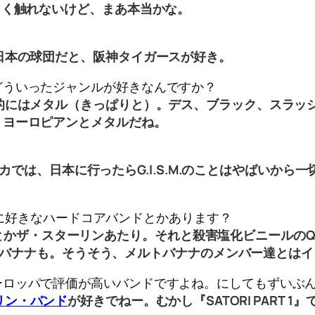
しく触れないけど、まあ本当かな。
日本の球団だと、阪神タイガースが好き。
どういったジャンルが好きなんですか？
的にはメタル（きっぱりと）。デス、ブラック、スラッシ
、ヨーロピアンとメタルだね。
アメリカでは、日本に行ったらG.I.S.M.のことはやばい
。他に好きなハードコアバンドとかあります？
AUZEとかザ・スターリンあたり。それと殺害塩化ビニールの
メルトバナナも。そうそう、メルトバナナのメンバー達とは
ーロッパで評価が高いバンドですよね。にしてもずいぶん
リン・バンド
が好きでねー。むかし『SATORI PART 