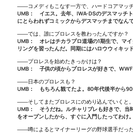
――コメディもこなす一方で、ハードコアマッ
UMB： イエス。去年、IWA-DSのデスマ
にとらわれずコミックからデスマッチまでなん
――では、誰にプロレスを教わったんですか？
UMB：
オレはチカラプロ道場の1期生で、
マイ
リングを習ったんだ。同期にはハロウウィキッド
――プロレスを始めたきっかけは？
UMB： 子供の頃からプロレスが好きで、WWF
――日本のプロレスも？
UMB： もちろん観てたよ。80年代後半から9
――そしてまたプロレスにのめり込んでいくと
UMB： そうだね。ルチャリブレも好きで、当
をオープンしたから、すぐに入門したってわけ
――噂によるとマイナーリーグの野球選手だっ