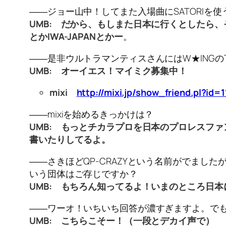
――ジョー山中！してまた入場曲にSATORIを
UMB: だから、もしまた日本に行くとしたら
とかIWA-JAPANとかー
。
――是非ウルトラマンティスさんにはW★INGの
UMB: オーイエス！マイミク募集中！
mixi
http://mixi.jp/show_friend.pl?id=
――mixiを始めるきっかけは？
UMB: もっとチカラプロを日本のプロレスフ
書いたりしてるよ。
――さきほどQP-CRAZYという名前がでました
いう団体はご存じですか？
UMB: もちろん知ってるよ！いまのところ日
――ワーオ！いちいち回答が濃すぎますよ。で
UMB: こちらこそー！（一段とデカイ声で）