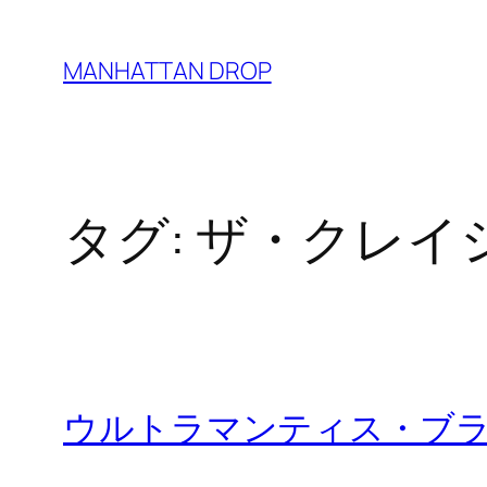
内
容
MANHATTAN DROP
を
ス
キ
ッ
タグ:
ザ・クレイジ
プ
ウルトラマンティス・ブラック イン