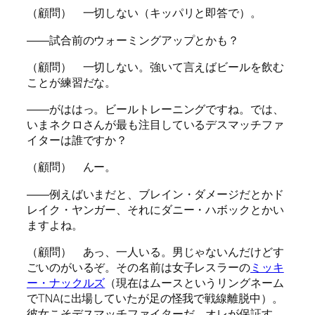
（顧問） 一切しない（キッパリと即答で）。
――試合前のウォーミングアップとかも？
（顧問） 一切しない。強いて言えばビールを飲む
ことが練習だな。
――がははっ。ビールトレーニングですね。では、
いまネクロさんが最も注目しているデスマッチファ
イターは誰ですか？
（顧問） んー。
――例えばいまだと、ブレイン・ダメージだとかド
レイク・ヤンガー、それにダニー・ハボックとかい
ますよね。
（顧問） あっ、一人いる。男じゃないんだけどす
ごいのがいるぞ。その名前は女子レスラーの
ミッキ
ー・ナックルズ
（現在はムースというリングネーム
でTNAに出場していたが足の怪我で戦線離脱中）。
彼女こそデスマッチファイターだ。オレが保証す