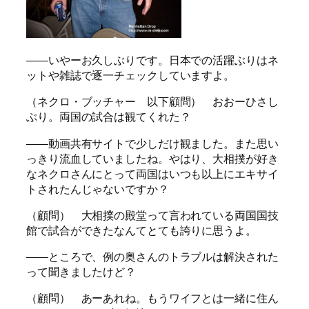
――いやーお久しぶりです。日本での活躍ぶりはネ
ットや雑誌で逐一チェックしていますよ。
（ネクロ・ブッチャー 以下顧問） おおーひさし
ぶり。両国の試合は観てくれた？
――動画共有サイトで少しだけ観ました。また思い
っきり流血していましたね。やはり、大相撲が好き
なネクロさんにとって両国はいつも以上にエキサイ
トされたんじゃないですか？
（顧問） 大相撲の殿堂って言われている両国国技
館で試合ができたなんてとても誇りに思うよ。
――ところで、例の奥さんのトラブルは解決された
って聞きましたけど？
（顧問） あーあれね。もうワイフとは一緒に住ん