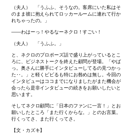
（夫人） 「うふふ、そうなの。客席にいた私はそ
のまま彼に抱えられてロッカールームに連れて行か
れちゃったの。」
――わはーっ！やるなーネクロ！すごい！
（夫人） 「うふふ。」
と、ネクロのプロポーズ話で盛り上がっているとこ
ろに、ビジネストークを終えた顧問が登場。「やば
っ。奥さんに勝手にインタビューしてるの見つかっ
た‥。」と軽くビビるも特にお咎めは無し。今回の
インタビューはココまでになりましたがまた機会が
会ったら是非インタビューの続きをお願いしたいと
思います。
そしてネクロ顧問に「日本のファンに一言！」とお
願いしたところ「また行くからな。」とのお言葉。
行くってさ、また行くってさ。
【文・カズキ】