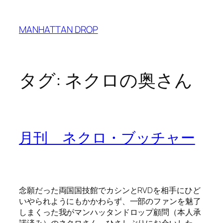
内
容
MANHATTAN DROP
を
ス
キ
ッ
タグ:
ネクロの奥さん
プ
月刊 ネクロ・ブッチャー
念願だった両国国技館でカシンとRVDを相手にひど
いやられようにもかかわらず、一部のファンを魅了
しまくった我がマンハッタンドロップ顧問（本人承
諾済み）のネクロさん。ひさしぶりにお会いした