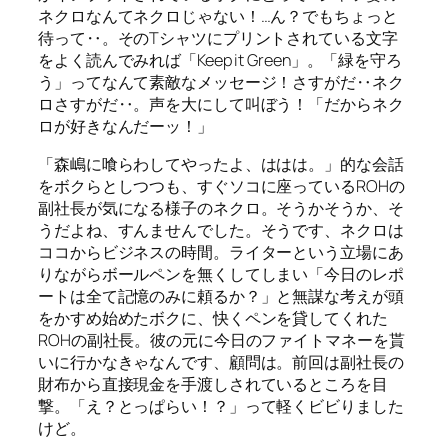
ネクロなんてネクロじゃない！…ん？でもちょっと
待って‥。そのTシャツにプリントされている文字
をよく読んでみれば「Keep it Green」。「緑を守ろ
う」ってなんて素敵なメッセージ！さすがだ‥ネク
ロさすがだ‥。声を大にして叫ぼう！「だからネク
ロが好きなんだーッ！」
「森嶋に喰らわしてやったよ、ははは。」的な会話
をボクらとしつつも、すぐソコに座っているROHの
副社長が気になる様子のネクロ。そうかそうか、そ
うだよね、すんませんでした。そうです、ネクロは
ココからビジネスの時間。ライターという立場にあ
りながらボールペンを無くしてしまい「今日のレポ
ートは全て記憶のみに頼るか？」と無謀な考えが頭
をかすめ始めたボクに、快くペンを貸してくれた
ROHの副社長。彼の元に今日のファイトマネーを貰
いに行かなきゃなんです、顧問は。前回は副社長の
財布から直接現金を手渡しされているところを目
撃。「え？とっぱらい！？」って軽くビビりました
けど。