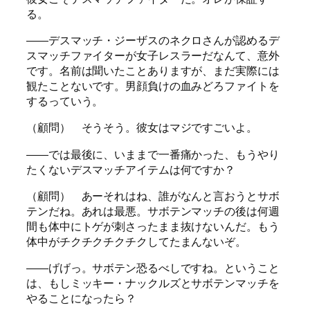
る。
――デスマッチ・ジーザスのネクロさんが認めるデ
スマッチファイターが女子レスラーだなんて、意外
です。名前は聞いたことありますが、まだ実際には
観たことないです。男顔負けの血みどろファイトを
するっていう。
（顧問） そうそう。彼女はマジですごいよ。
――では最後に、いままで一番痛かった、もうやり
たくないデスマッチアイテムは何ですか？
（顧問） あーそれはね、誰がなんと言おうとサボ
テンだね。あれは最悪。サボテンマッチの後は何週
間も体中にトゲが刺さったまま抜けないんだ。もう
体中がチクチクチクチクしてたまんないぞ。
――げげっ。サボテン恐るべしですね。ということ
は、もしミッキー・ナックルズとサボテンマッチを
やることになったら？