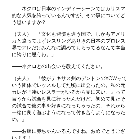
――ネクロは日本のインディーシーンではカリスマ
的な人気を誇っているんですが、その事についてど
う思いますか？
（夫人） 「文化も習慣も違う国で、しかもアメリ
カと違ってまずレスリングありきの日本のプロレス
界でアレだけみんなに認めてもらってるなんて本当
に誇りに思うわ。」
――ネクロとの出会いを教えてください。
（夫人） 「彼がテキサス州のデントンのXCWって
いう団体でレッスルしてた頃に出会ったの。私の元
カレが『凄いレスラーがいるから見に来い。』って
言うから試合を見に行ったんだけど、初めて見たそ
の試合で彼の事を好きになっちゃったの。それから
一緒に良く遊ぶようになって付き合うようになった
の。」
――お腹に赤ちゃんいるんですね。おめでとうござ
います！