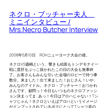
ネクロ・ブッチャー夫人
ミニインタビュー /
Mrs.Necro Butcher Interview
2008年5月10日 ROHニューヨーク大会の後。
ネクロVS森嶋という、響きも絵面もトンデモナイ一
戦に度肝をぶっこ抜かれたこの日の大会も無事終
了。お客さんもみんな引いた会場のロビーで待つ事
数分。来ました！出て来ました！おじさん！いや、
みんなのアイドル。ネクロ・ブッチャー！おつかれ
さんです、顧問っ！今日もいつものネクロファッシ
ョン決まってま…あっ！今日はアロハじゃない！Tシ
ャツじゃん！ネクロといえばアロハというイメージ
がインプットされているボクにとってTシャツ姿の