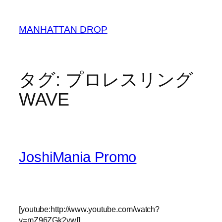
内
容
MANHATTAN DROP
を
ス
キ
ッ
タグ:
プロレスリング
プ
WAVE
JoshiMania Promo
[youtube:http://www.youtube.com/watch?
v=mZ96ZGk2ywI]