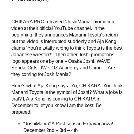
CHIKARA PRO released “JoshiMania” promotion
video at their official YouTube channel. In the
beginning, they announces Manami Toyota’s return
but the video is interrupted suddenly and Aja Kong
claims “You’re totally wrong to think Toyota is the best
Japanese wrestler!”. Then other Joshi promotions
logo appears one by one – Osaka Joshi, WAVE,
Sendai Girls, JWP, OZ Academy and Union….Are
they coming for JoshiMania?
Here’s what Aja Kong says : Yo, CHIKARA. You think
Manami Toyota is the symbol of Joshi? What a joke is
that? I, Aja Kong, is coming to CHIKARA in
December to let you know I am the best. Be
prepared.
“JoshiMania” A Post-season Extravaganza!
December 2nd – 3rd – 4th