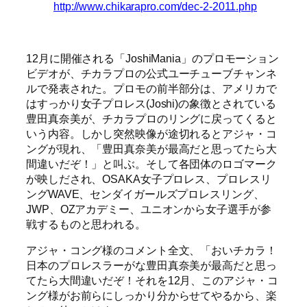
http://www.chikarapro.com/dec-2-2011.php
12月に開催される「JoshiMania」のプロモーション
ビデオが、チカラプロの公式ユーチューブチャンネ
ルで発表された。プロモの前半部分は、アメリカで
はすっかり女子プロレス(Joshi)の象徴とされている
豊田真奈美が、チカラプロのリングに戻ってくると
いう内容。しかし突然映像が途切れるとアジャ・コ
ングが現れ、「豊田真奈美が最高だと思ってたら大
間違いだぞ！」と叫ぶ。そして各団体のロゴマーク
が映しだされ、OSAKA女子プロレス、プロレスリ
ングWAVE、センダイガールズプロレスリング、
JWP、OZアカデミー、ユニオンから女子選手が参
戦するものと思われる。
アジャ・コング様のコメント全文、「おいチカラ！
日本のプロレスラーがな豊田真奈美が最高だと思っ
てたら大間違いだぞ！それを12月、このアジャ・コ
ング様がお前らにしっかり分からせてやるから、楽