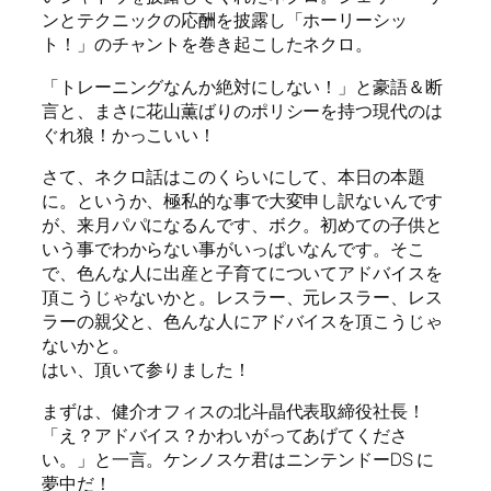
ンとテクニックの応酬を披露し「ホーリーシッ
ト！」のチャントを巻き起こしたネクロ。
「トレーニングなんか絶対にしない！」と豪語＆断
言と、まさに花山薫ばりのポリシーを持つ現代のは
ぐれ狼！かっこいい！
さて、ネクロ話はこのくらいにして、本日の本題
に。というか、極私的な事で大変申し訳ないんです
が、来月パパになるんです、ボク。初めての子供と
いう事でわからない事がいっぱいなんです。そこ
で、色んな人に出産と子育てについてアドバイスを
頂こうじゃないかと。レスラー、元レスラー、レス
ラーの親父と、色んな人にアドバイスを頂こうじゃ
ないかと。
はい、頂いて参りました！
まずは、健介オフィスの北斗晶代表取締役社長！
「え？アドバイス？かわいがってあげてくださ
い。」と一言。ケンノスケ君はニンテンドーDS に
夢中だ！