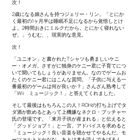
次！
2歳になる娘さんを持つジェリー・リン。「とにか
く最初の1ヶ月半は睡眠不足になるから覚悟しとけ
よ。2時間おきにミルクだから。とにかく寝れない
ぜ。」うむむ、、現実的な意見。
次！
「ユニオン」と書かれたTシャツも勇ましいケニ
ー・オメガ。さすがに独身のケニー君に子育てにつ
いて聞いてもしょうがありません。なのでゲームお
たくのケニー君にはこんな質問。「子供に与える一
番最初のゲームは何が良いか？」さんざん熟考して
「Wii ミュージック！」と答えてくれました。
そして最後はもちろんこの人！
ROHの打ち上げでタ
ダ酒が飲めるとあって上機嫌なネクロ・ブッチャー
氏の登場です。「来月子供が産まれる」と伝えると
「グッドジョブ！」と一言。アドバイスを求めると
「ミュージック！良い音楽を聴かせてやるんだ。モ
ーツァルトとかだな。あとは本を読んであげるん