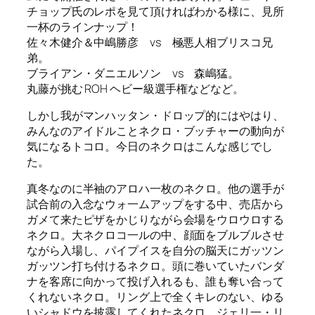
チョップ氏のレポを見て頂ければわかる様に、見所
一杯のラインナップ！
佐々木健介＆中嶋勝彦 vs 極悪人相ブリスコ兄
弟。
ブライアン・ダニエルソン vs 森嶋猛。
丸藤が挑む ROH ヘビー級選手権などなど。
しかし我がマンハッタン・ドロップ的にはやはり、
みんなのアイドルことネクロ・ブッチャーの動向が
気になるトコロ。今日のネクロはこんな感じでし
た。
真冬なのに半袖のアロハ一枚のネクロ。他の選手が
試合前の入念なウォ一ムアップをする中、売店から
ガメて来たピザをかじりながら会場をウロウロする
ネクロ。大ネクロコ一ルの中、顔面をブルブルさせ
ながら入場し、パイプイスを自分の脳天にガッツン
ガッツン打ち付けるネクロ。頭に巻いていたバンダ
ナを客席に向かって投げ入れるも、誰も奪い合って
くれないネクロ。リング上で全くキレのない、ゆる
いシャドウを披露してくれたネクロ。ジェリ一・リ