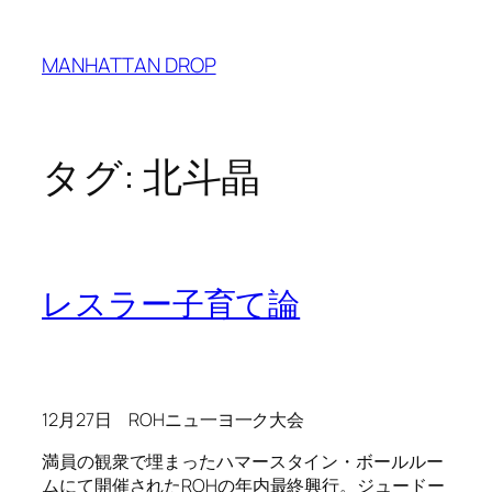
内
容
MANHATTAN DROP
を
ス
キ
ッ
タグ:
北斗晶
プ
レスラー子育て論
12月27日 ROHニュ一ヨ一ク大会
満員の観衆で埋まったハマースタイン・ボールルー
ムにて開催されたROHの年内最終興行。ジュードー