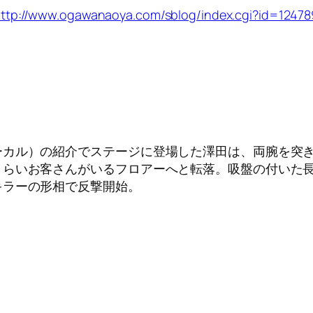
ttp://www.ogawanaoya.com/sblog/index.cgi?id=1247
ーカル）の紹介でステージに登場した澤田は、両腕を突
くらいお客さんがいるフロアーへと転落。吸盤の付いた
キラーの形相で反撃開始。