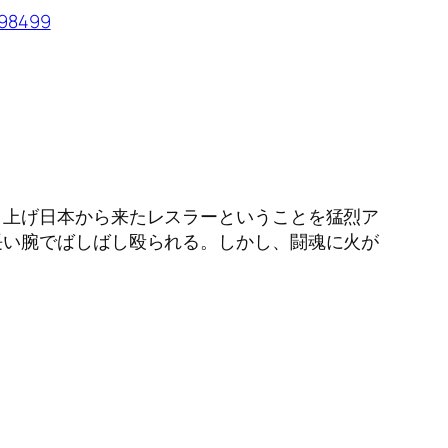
898499
き上げ日本から来たレスラーということを猛烈ア
長い腕でばしばし殴られる。しかし、闘魂に火が