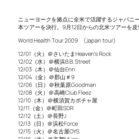
ニューヨークを拠点に全米で活躍するジャパニーズ
本ツアーを決行。9月12日からの北米ツアーを
World Health Tour 2009 (Japan tour)
12/01（火）＠さいたまHeaven’s Rock
12/02（水）＠横浜B.B. Street
12/03（木）＠仙台Enn
12/04（金）＠郡山＃9
12/06（日）＠秋葉原Goodman
12/08（火）＠高崎Club Fleez
12/10（木）＠横須賀カボチャ屋
12/11（金）＠町田SDR
12/12（土）＠長野J
12/13（日）＠浜松Force
12/15（火）＠名古屋OYS