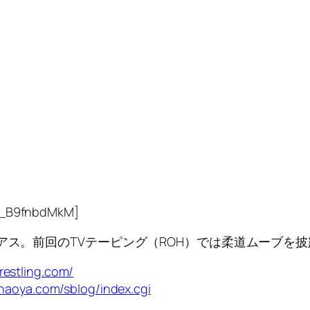
H_B9fnbdMkM]
リアス。前回のTVテーピング（ROH）では柔道ムーブを
wrestling.com/
naoya.com/sblog/index.cgi