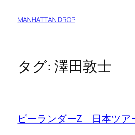
内
容
MANHATTAN DROP
を
ス
キ
ッ
タグ:
澤田敦士
プ
ピーランダーZ 日本ツア