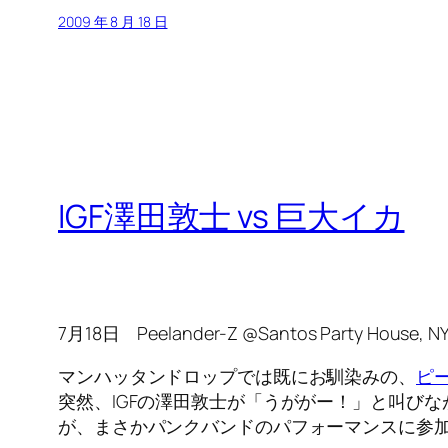
2009 年 8 月 18 日
IGF澤田敦士 vs 巨大イカ
7月18日 Peelander-Z @Santos Party House, N
マンハッタンドロップでは既にお馴染みの、
ピ
突然、IGFの澤田敦士が「うががー！」と叫び
が、まさかパンクバンドのパフォーマンスに参