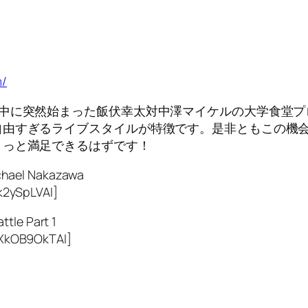
m/
中に突然始まった飯伏幸太対中澤マイケルの大学食堂プロ
自由すぎるライブスタイルが特徴です。是非ともこの機
きっと満足できるはずです！
ael Nakazawa
k2ySpLVAI]
ttle Part 1
XkOB9OkTAI]