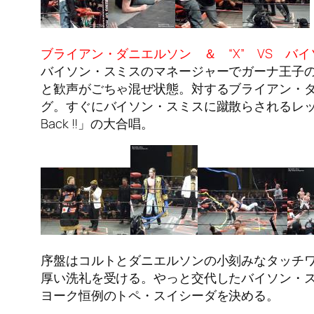
ブライアン・ダニエルソン ＆ “X” VS バイ
バイソン・スミスのマネージャーでガーナ王子
と歓声がごちゃ混ぜ状態。対するブライアン・
グ。すぐにバイソン・スミスに蹴散らされるレッ
Back !!」の大合唱。
序盤はコルトとダニエルソンの小刻みなタッチ
厚い洗礼を受ける。やっと交代したバイソン・
ヨーク恒例のトペ・スイシーダを決める。