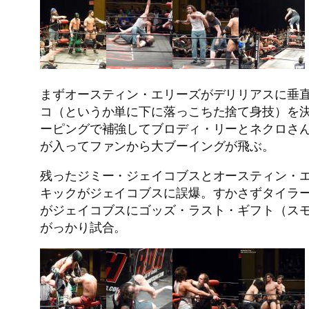
まずオースティン・エリーズがデリリアスに垂
コ（というか単に下に落っこちた捨て身技）を
ーピングで補強してブロディ・リーとネクロさ
が入ってファンから大ブーイングが飛ぶ。
残ったジミー・ジェイコブスとオースティン・
キックがジェイコブスに誤爆。すかさずタイラ
がジェイコブスにゴッズ・ラスト・ギフト（ス
がっかり試合。