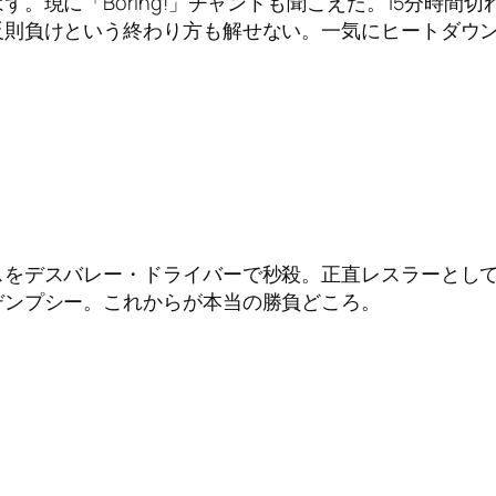
。現に「Boring!」チャントも聞こえた。15分時間
反則負けという終わり方も解せない。一気にヒートダウ
スをデスバレー・ドライバーで秒殺。正直レスラーとし
デンプシー。これからが本当の勝負どころ。