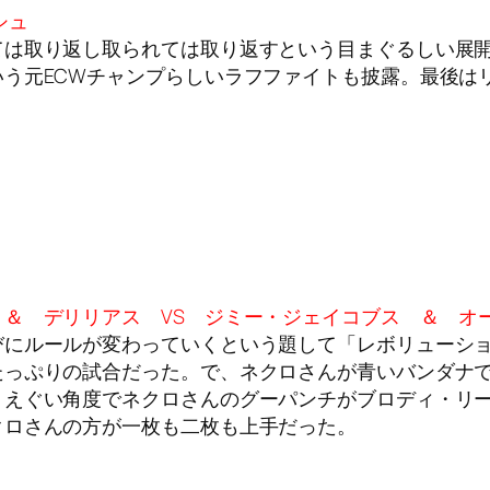
シュ
ては取り返し取られては取り返すという目まぐるしい展
う元ECWチャンプらしいラフファイトも披露。最後は
＆ デリリアス VS ジミー・ジェイコブス ＆ オ
びにルールが変わっていくという題して「レボリューシ
たっぷりの試合だった。で、ネクロさんが青いバンダナ
りえぐい角度でネクロさんのグーパンチがブロディ・リ
クロさんの方が一枚も二枚も上手だった。