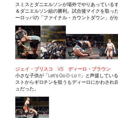
スミスとダニエルソンが場外でやりあっている
＆ダニエルソン組の勝利。試合後マイクを取っ
ーロッパの「ファイナル・カウントダウン」が
ジェイ・ブリスコ VS ディーロ・ブラウン
小さな子供が「Let’s Go D-Lo !!」と
ストからギロチンを狙うもディーロにかわされ
ュだった。