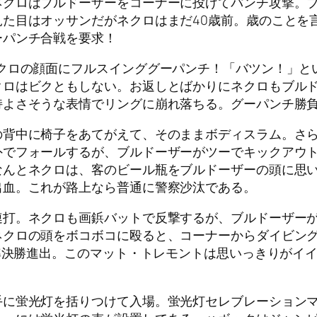
ネクロはブルドーザーをコーナーに投げてパンチ攻撃。
た目はオッサンだがネクロはまだ40歳前。歳のことを
ーパンチ合戦を要求！
ネクロの顔面にフルスインググーパンチ！「バツン！」と
クロはビクともしない。お返しとばかりにネクロもブル
持よさそうな表情でリングに崩れ落ちる。グーパンチ勝
の背中に椅子をあてがえて、そのままボディスラム。さ
外でフォールするが、ブルドーザーがツーでキックアウ
なんとネクロは、客のビール瓶をブルドーザーの頭に思
出血。これが路上なら普通に警察沙汰である。
連打。ネクロも画鋲バットで反撃するが、ブルドーザー
ネクロの頭をボコボコに殴ると、コーナーからダイビン
が準決勝進出。このマット・トレモントは思いっきりがイ
手に蛍光灯を括りつけて入場。蛍光灯セレブレーション