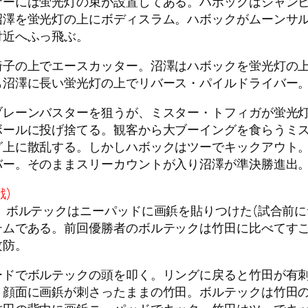
ナーには蛍光灯の束が設置してある。ハボックはジャン
沼澤を蛍光灯の上にボディスラム。ハボックがムーンサ
付近へふっ飛ぶ。
椅子の上でエースカッター。沼澤はハボックを蛍光灯の
も沼澤に長い蛍光灯の上でリバース・パイルドライバー
ブレーンバスターを狙うが、ミスター・トフィガが蛍光
ボールに投げ捨てる。観客から大ブーイングを食らうミ
グ上に散乱する。しかしハボックはツーでキックアウト
バー。そのままスリーカウントが入り沼澤が準決勝進出
戦)
。ボルテックはニーパッドに画鋲を貼りつけた(試合前に
テムである。前回優勝者のボルテックは竹田に比べてす
攻防。
ードでボルテックの頭を叩く。リングに戻ると竹田が有
。顔面に画鋲が刺さったままの竹田。ボルテックは竹田