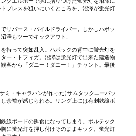
ピングエルボーで腕に括りつけた蛍光灯を沼澤に
ルトプレスを狙いにいくところを、沼澤が蛍光灯
上でリバース・パイルドライバー。しかしハボッ
。沼澤もツーでキックアウト。
灯を持って突如乱入。ハボックの背中に蛍光灯を
スター・トフィガ。沼澤は蛍光灯で出来た建造物
。観客から「ダニー！ダニー！」チャント。最後
。
サミ・キャラハンが作った)サムタックニーパッ
こし余裕が感じられる。リング上には有刺鉄線ボ
刺鉄線ボードの餌食になってしまう。ボルテック
の胸に蛍光灯を押し付けそのままキック。蛍光灯