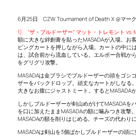
6月25日 CZW Tournament of Deat
1) ”ザ・ブルドーザー” マット・トレモント vs. M
額に大きな絆創膏を貼ったMASADAが入場。お
ピングカートを押しながら入場。カートの中に
は、試合前から流血している。エルボー合戦からブ
をグリグリ攻撃。
MASADAは金ブラシでブルドーザーの頭をゴ
ザーをバックドロップ。頑丈なカートがしなる。
大きなお腹にジャストミート。するとMASAD
しかしブルドーザーが剣山めがけてMASADAを
を口に加えたままMASADAの額に噛みつき攻
MASADAの額を削りはじめる。チーズの代わりに
MASADAは剣山を3個ばかしブルドーザーの