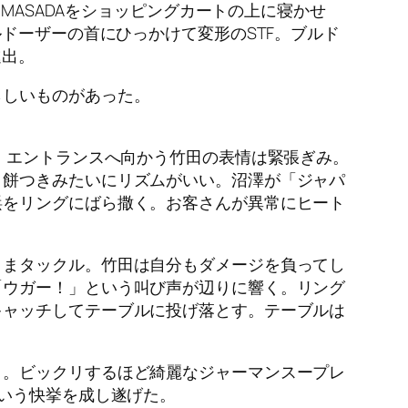
MASADAをショッピングカートの上に寝かせ
ドーザーの首にひっかけて変形のSTF。ブルド
進出。
らしいものがあった。
。エントランスへ向かう竹田の表情は緊張ぎみ。
と餅つきみたいにリズムがいい。沼澤が「ジャパ
鋲をリングにばら撒く。お客さんが異常にヒート
ままタックル。竹田は自分もダメージを負ってし
「ウガー！」という叫び声が辺りに響く。リング
キャッチしてテーブルに投げ落とす。テーブルは
ト。ビックリするほど綺麗なジャーマンスープレ
という快挙を成し遂げた。