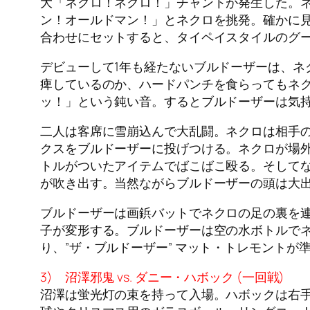
大「ネクロ！ネクロ！」チャントが発生した。
ン！オールドマン！」とネクロを挑発。確かに見
合わせにセットすると、タイペイスタイルのグ
デビューして1年も経たないブルドーザーは、
痺しているのか、ハードパンチを食らってもネ
ッ！」という鈍い音。するとブルドーザーは気
二人は客席に雪崩込んで大乱闘。ネクロは相手
クスをブルドーザーに投げつける。ネクロが場
トルがついたアイテムでばこばこ殴る。そして
が吹き出す。当然ながらブルドーザーの頭は大
ブルドーザーは画鋲バットでネクロの足の裏を
子が変形する。ブルドーザーは空の水ボトルで
り、”ザ・ブルドーザー” マット・トレモント
3) 沼澤邪鬼 vs. ダニー・ハボック (一回戦)
沼澤は蛍光灯の束を持って入場。ハボックは右