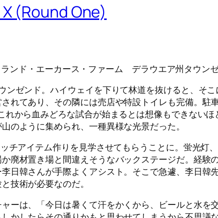
 X (Round One)
h X @マークランド・エーカース・ファーム デラウエア州タウン
タウンゼンド。ハイウェイを下りて林道を抜けると、そこ
営されてあり、その隣には売店や特設トイレも完備。駐車
。これから血みどろな試合が始まるとは想像もできないほ
が山のように集められ、一種異様な光景だった。
マッチアイテム作りを見学させてもらうことに。蛍光灯
か廃材置き場と間違えそうなバックステージだ。経験の
ー李日韓さんが手際よくアシスト。そこで急遽、李日韓
験と技術が必要なのだ。
チャーは、「今日は暑くて汗をかくから、ビールと水を
もしかしたらその通りかもと思わせてしまうから不思議