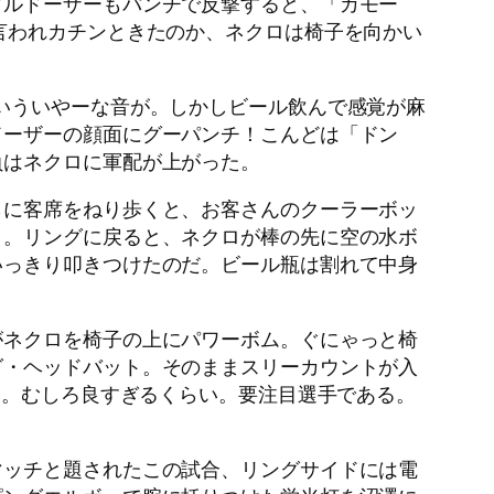
ブルドーザーもパンチで反撃すると、「カモー
言われカチンときたのか、ネクロは椅子を向かい
いういやーな音が。しかしビール飲んで感覚が麻
ドーザーの顔面にグーパンチ！こんどは「ドン
負はネクロに軍配が上がった。
らに客席をねり歩くと、お客さんのクーラーボッ
ト。リングに戻ると、ネクロが棒の先に空の水ボ
いっきり叩きつけたのだ。ビール瓶は割れて中身
がネクロを椅子の上にパワーボム。ぐにゃっと椅
グ・ヘッドバット。そのままスリーカウントが入
イ。むしろ良すぎるくらい。要注目選手である。
マッチと題されたこの試合、リングサイドには電