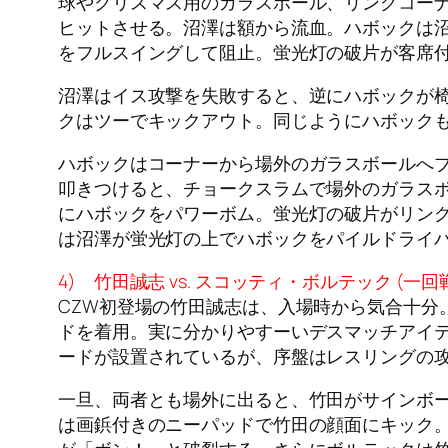
球やクリスマス用のガラスボール、リングコー
ヒットさせる。沼澤は額から流血。ハボックは
をフルスイングして阻止。蛍光灯の破片が客席
沼澤はイス攻撃を失敗すると、逆にハボックが
クはツーでキックアウト。同じようにハボック
ハボックはコーナーから場外のガラスボールへ
叩きつけると、チョークスラムで場外のガラス
にハボックをパワーボム。蛍光灯の破片がリン
は沼澤が蛍光灯の上でハボックをパイルドライ
4) 竹田誠志 vs. スコッティ・ボルテック (一回
CZW初登場の竹田誠志は、入場時から気合十分
ドを着用。実に分かりやすーいデスマッチアイ
ードが設置されているが、序盤はレスリングの
一旦、両者とも場外に出ると、竹田がサインボ
は画鋲付きのニーパッドで竹田の顔面にキック