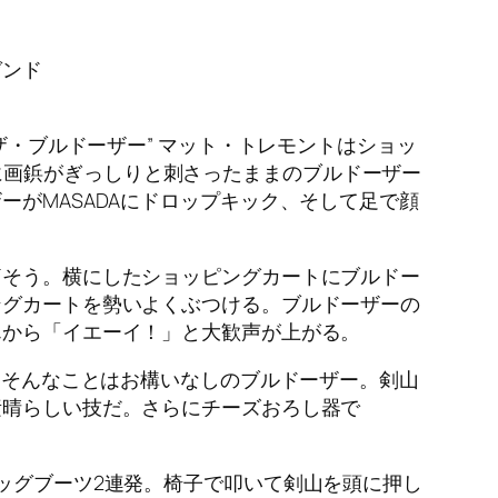
ゼンド
ザ・ブルドーザー” マット・トレモントはショッ
に画鋲がぎっしりと刺さったままのブルドーザー
ーがMASADAにドロップキック、そして足で顔
痛そう。横にしたショッピングカートにブルドー
ングカートを勢いよくぶつける。ブルドーザーの
んから「イエーイ！」と大歓声が上がる。
う。そんなことはお構いなしのブルドーザー。剣山
素晴らしい技だ。さらにチーズおろし器で
ビッグブーツ2連発。椅子で叩いて剣山を頭に押し