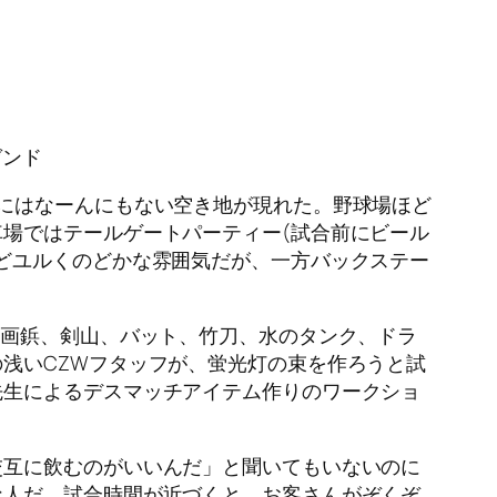
ゼンド
にはなーんにもない空き地が現れた。野球場ほど
場ではテールゲートパーティー(試合前にビール
どユルくのどかな雰囲気だが、一方バックステー
、画鋲、剣山、バット、竹刀、水のタンク、ドラ
浅いCZWフタッフが、蛍光灯の束を作ろうと試
先生によるデスマッチアイテム作りのワークショ
交互に飲むのがいいんだ」と聞いてもいないのに
な人だ。試合時間が近づくと、お客さんがぞくぞ