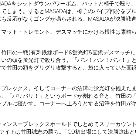
ASADAをシットダウンパワーボム。バットと椅子で殴り、
てしまう。するとMASADAは、椅子のパイプ部分をブル
も反応がなくゴングが鳴らされる。MASADAが決勝戦
とマット・トレモント。デスマッチにかける根性は素晴
竹田の一戦(有刺鉄線ボード&蛍光灯&画鋲デスマッチ)
互いの頭を蛍光灯で殴り合う。「パン！パン！パン！」
片で竹田の額をグリグリ攻撃すると、袋に入っていた画
ープレックス。そしてコーナーの沼澤に蛍光灯を抱えた
る。「バリバリ！」というボードが割れる音と、竹田の
ーブルに寝かす。コーナーへ上ろうとする沼澤を竹田が
ーマンスープレックスホールドでしとめてスリーカウン
ァイトは竹田誠志の勝ち。TOD初出場にして決勝進出