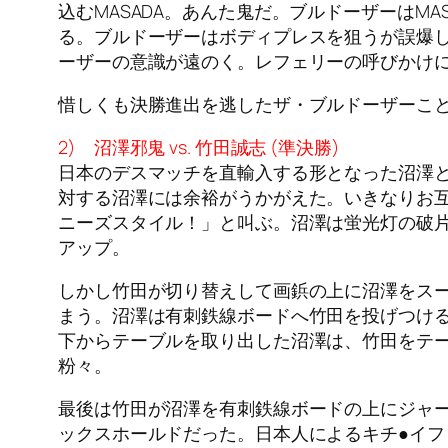
込むMASADA。あんた鬼だ。ブルドーザーはM
る。ブルドーザーはボディプレスを狙うが誤爆し
ーザーの意識が遠のく。レフェリーの呼びかけに
惜しくも決勝進出を逃したザ・ブルドーザーこ
2) 沼澤邪鬼 vs. 竹田誠志 (準決勝)
日本のデスマッチを直輸入する形となった沼澤と
対する沼澤には余裕がうかがえた。いきなりお
ニーズスタイル！」と叫ぶ。沼澤は蛍光灯の破
アップ。
しかし竹田が切り替えして画鋲の上に沼澤をス
まう。沼澤は有刺鉄線ボードへ竹田を投げつけ
下からテーブルを取り出した沼澤は、竹田をテ
粉々。
最後は竹田が沼澤を有刺鉄線ボードの上にジャ
ックスホールドだった。日本人によるキチ●イフ