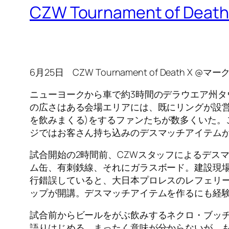
CZW Tournament of Death
6月25日 CZW Tournament of Deat
ニューヨークから車で約3時間のデラウエア州
の広さはある会場エリアには、既にリングが設
を飲みまくる)をするファンたちが数多くいた
ジではお客さん持ち込みのデスマッチアイテム
試合開始の2時間前、CZWスタッフによるデス
ム缶、有刺鉄線、それにガラスボード。建設現場
行錯誤していると、大日本プロレスのレフェリ
ップが開講。デスマッチアイテムを作るにも経
試合前からビールをがぶ飲みするネクロ・ブッ
語りはじめる。まったく意味が分からないが、