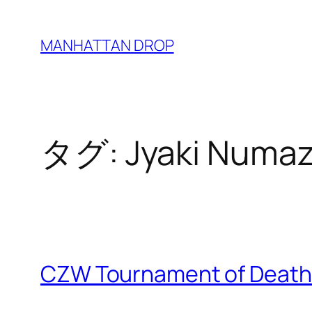
内
容
MANHATTAN DROP
を
ス
キ
ッ
タグ:
Jyaki Numa
プ
CZW Tournament of Death X