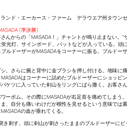
h X @マークランド・エーカース・ファーム デラウエア州タウン
ASADA (準決勝)
客さんからの「MASADA！」チャントが鳴り止まない。”
は蛍光灯、サインボード、バットなどが入っている。頭
ルドーザーがMASADAをコーナーに振る。ブルドーザ
シゴシ。さらに腕と背中に金ブラシを押し付ける。地味に
MASADAはコーナーに詰めたブルドーザーにショッピ
Aがバケツに入っていた剣山をリングにばら撒く。お客さ
パワーボム。その際にMASADAが右足首を痛めてしま
撃。ま、自分も痛いわけだが根性を見せるという意味では
MASADAの血が垂れてくる。
頭に突き刺す。頭に剣山が刺さったままのブルドーザーに