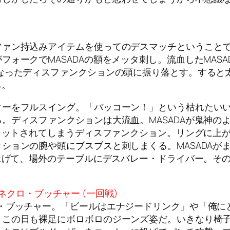
ファン持込みアイテムを使ってのデスマッチということ
ォークでMASADAの額をメッタ刺し。流血したMAS
なったディスファンクションの頭に振り落とす。すると
る。
ーをフルスイング。「バッコーン！」という枯れたいい音
。ディスファンクションは大流血。MASADAが鬼神の
カットされてしまうディスファンクション。リングに上が
ションの腕や頭にブスブスと刺しまくる。MASADAが
上げて、場外のテーブルにデスバレー・ドライバー。その
 ネクロ・ブッチャー (一回戦)
・ブッチャー。「ビールはエナジードリンク」や「俺にと
。この日も裸足にボロボロのジーンズ姿だ。いきなり椅