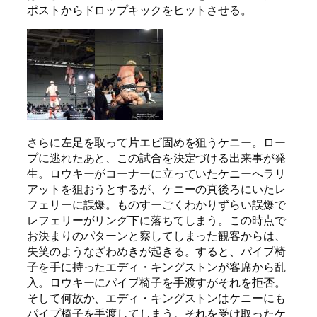
ポストからドロップキックをヒットさせる。
さらに左足を取って片エビ固めを狙うケニー。ロー
プに逃れたあと、この試合を決定づける出来事が発
生。ロウキーがコーナーに立っていたケニーへラリ
アットを狙おうとするが、ケニーの真後ろにいたレ
フェリーに誤爆。ものすーごくわかりずらい誤爆で
レフェリーがリング下に落ちてしまう。この時点で
お決まりのパターンと察してしまった観客からは、
失笑のようなざわめきが起きる。すると、パイプ椅
子を手に持ったエディ・キングストンが客席から乱
入。ロウキーにパイプ椅子を手渡すがそれを拒否。
そして何故か、エディ・キングストンはケニーにも
パイプ椅子を手渡してしまう。それを受け取ったケ