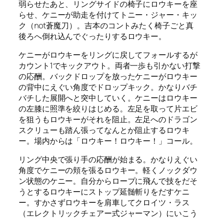
弱らせたあと、リングサイドの椅子にロウキーを座
らせ、ケニーが助走を付けてトニー・ジャー・キッ
ク（not蒼魔刀）。吉本のコントみたく椅子ごと真
後ろへ倒れ込んでぐったりするロウキー。
ケニーがロウキーをリングに戻してフォールするが
カウント1でキックアウト。両者一歩も引かない打撃
の応酬。バックドロップを放ったケニーがロウキー
の背中にえぐい角度でドロップキック。かなりバチ
バチした展開へと突中していく。ケニーはロウキー
の左膝に照準を絞りはじめる。左足を取って片エビ
を狙うもロウキーがそれを阻止。左足へのドラゴン
スクリューも踏ん張ってなんとか阻止するロウキ
ー。場内からは「ロウキー！ロウキー！」コール。
リング中央で張り手の応酬が始まる。かなりえぐい
角度でケニーの頬を張るロウキー。軽くノックダウ
ン状態のケニー。自分からロープに飛んで技をだそ
うとするロウキーにストップ延髄斬りをだすケニ
ー。すかさずロウキーを肩車してクロイツ・ラス
（エレクトリックチェアー式ジャーマン）にいこう