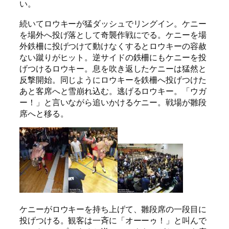
い。
続いてロウキーが猛ダッシュでリングイン。ケニー
を場外へ投げ落として奇襲作戦にでる。ケニーを場
外鉄柵に投げつけて動けなくするとロウキーの容赦
ない蹴りがヒット。逆サイドの鉄柵にもケニーを投
げつけるロウキー。息を吹き返したケニーは猛然と
反撃開始。同じようにロウキーを鉄柵へ投げつけた
あと客席へと雪崩れ込む。逃げるロウキー。「ウガ
ー！」と言いながら追いかけるケニー。戦場が雛段
席へと移る。
ケニーがロウキーを持ち上げて、雛段席の一段目に
投げつける。観客は一斉に「オーーゥ！」と叫んで