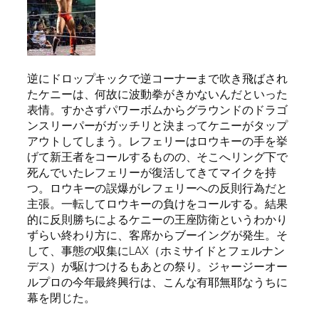
逆にドロップキックで逆コーナーまで吹き飛ばされ
たケニーは、何故に波動拳がきかないんだといった
表情。すかさずパワーボムからグラウンドのドラゴ
ンスリーパーがガッチリと決まってケニーがタップ
アウトしてしまう。レフェリーはロウキーの手を挙
げて新王者をコールするものの、そこへリング下で
死んでいたレフェリーが復活してきてマイクを持
つ。ロウキーの誤爆がレフェリーへの反則行為だと
主張。一転してロウキーの負けをコールする。結果
的に反則勝ちによるケニーの王座防衛というわかり
ずらい終わり方に、客席からブーイングが発生。そ
して、事態の収集にLAX（ホミサイドとフェルナン
デス）が駆けつけるもあとの祭り。ジャージーオー
ルプロの今年最終興行は、こんな有耶無耶なうちに
幕を閉じた。