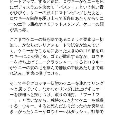
ヒートアップ。すると逆に、ロウキーがケニーを床
にボディスラムを決めて「バスン！」という鈍い音
がひびく。ケニーの顔面にストンピングしたあと、
ロウキーが階段を駆け上って五段目あたりからケニ
ーの土手っ腹めがけてフットスタンプ。ケニーの顔
が真っ赤。
ここまでケニーの持ち味であるコミック要素は一切
無し。かなりのシリアスモードで試合が進んでい
く。ケニーがそこら辺にあった大きめのゴミ箱をロ
ウキーにぶん投げる。ゴミが散乱するなか、ロウキ
ーを持ち上げてニークラッシャー。するとロウキー
がケニーの髪の毛を掴んで雛段の中段あたりまで連
れ込み、客席に投げつける。
そして半分グロッキー状態のケニーを連れてリング
へと戻っていく。なかなかリングには上げずにケニ
ーを鉄柵へと投げつけ、蹴りの連打。「フー！フ
ー！」と言いながら、独特の歩き方でケニーを威嚇
するロウキー。すると死んだふりだったのか突然起
き上がったケニーがロウキーへ猛ダッシュ。打撃で