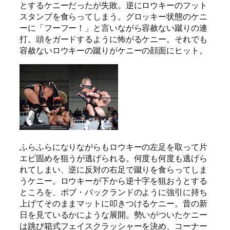
とするケニーだったが失敗。逆にロウキーのフット
スタンプを食らってしまう。グロッキー状態のケニ
ーに「フーフー！」と言いながら容赦ない蹴りの連
打。頭をガードするように怖がるケニー。それでも
容赦ないロウキーの蹴りがケニーの顔面にヒット。
ふらふらになりながらもロウキーの左足を取って片
エビ固めを狙うが逃げられる。何度も何度も逃げら
れてしまい、逆に反対の右足で蹴りを食らってしま
うケニー。ロウキーが下から逆十字を狙おうとする
ところを、ボブ・バックランドのように強引に持ち
上げてそのままマットに叩きつけるケニー。昔の新
日を見ているかにような展開。勢いがついたケニー
は跳び箱式フェイスクラッシャーを決め、コーナー