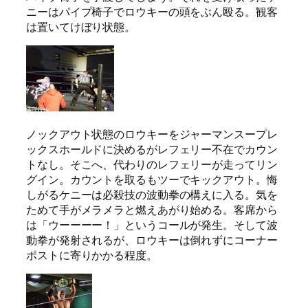
ニーはパイプ椅子でロウキーの頭をぶん殴る。観客
は置いてけぼり状態。
ノックアウト状態のロウキーをジャーマンスープレ
ックスホールドに決めるがレフェリー不在でカウン
トなし。そこへ、代わりのレフェリーが走ってリン
グイン。カウントを取るもツーでキックアウト。悔
しがるケニーは必殺技の波動拳の構えに入る。気を
ためて手がメラメラと燃えあがり始める。客席から
は「ウーーーー！」というコールが発生。そして波
動拳が発射されるが、ロウキーは倒れずにコーナー
ポストに寄りかかる程度。