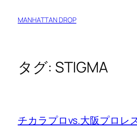
内
容
MANHATTAN DROP
を
ス
キ
ッ
タグ:
STIGMA
プ
チカラプロvs.大阪プロレ