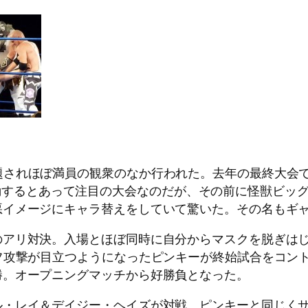
ss”と題されほぼ満員の観衆のなか行われた。去年の最終大会で突
格的に始動するとあって注目の大会なのだが、その前に怪獣
悪イメージにキャラ替えをしていて驚いた。その名もギ
のアリ対決。入場とほぼ同時に自分からマスクを脱ぎは
フ攻撃が目立つようになったピンキーが終始試合をコン
勝。オープニングマッチから好勝負となった。
・レイ＆デイジー・ヘイズが対戦。ピンキーと同じくサ