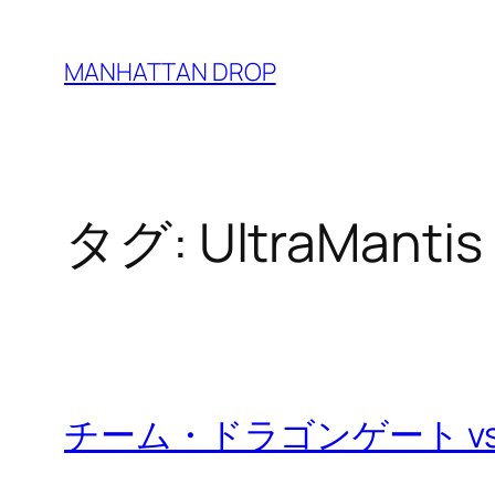
内
容
MANHATTAN DROP
を
ス
キ
ッ
タグ:
UltraMantis
プ
チーム・ドラゴンゲート v