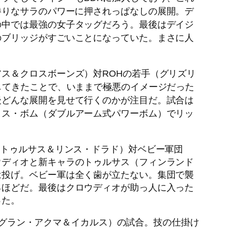
勝りなサラのパワーに
押されっぱなしの展開。デ
の中では最強の女子タッグだろう。最後はデイジ
のブリッジがすごいことになっていた。まさに人
ス＆クロスボーンズ）対ROHの若手（グリズリ
してきたことで、いままで極悪のイメージだった
後どんな展開を見せて行くのかが注目だ。試合は
ィス・ボム（ダブルアーム式パワーボム）でリッ
＆トゥルサス＆リンス・ドラド）対ベビー軍団
ウディオと新キャラのトゥルサス（フィンランド
は投げ。ベビー軍は全く歯が立たない。集団で襲
るほどだ。最後はクロウディオが助っ人に入った
った。
.（グラン・アクマ＆イカルス）の試合。技の仕掛け