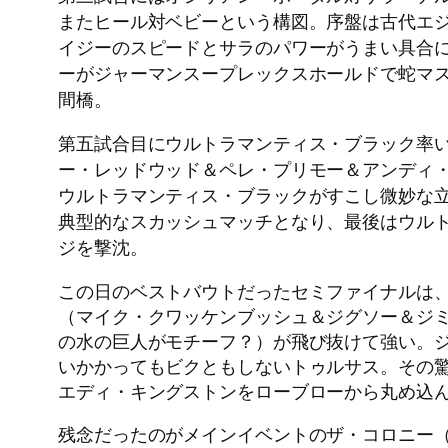
またヒール対ベビーという構図。序盤は古代エ
イジーのスピードとサラのパワーがうまい具合
ーがジャーマンスープレックスホールドで蛇マ
間橋。
第五試合目にウルトラマンティス・ブラック率い
ー・レッドウッド＆ペレ・プリモー＆アンディ・
ウルトラマンティス・ブラックがすこし微妙な
典型的なスカッシュマッチとなり、最後はウル
ジを撃沈。
この日のベストバウトだったセミファイナルは、
（マイク・クワッケンブッシュ＆ジグソー＆ジ
の水の巨人がモチーフ？）が飛び抜けて強い。
いかかってもビクともしないトゥルサス。その
エディ・キングストンをローブローから丸め込
残念だったのがメインイベントのザ・コロニー（フ