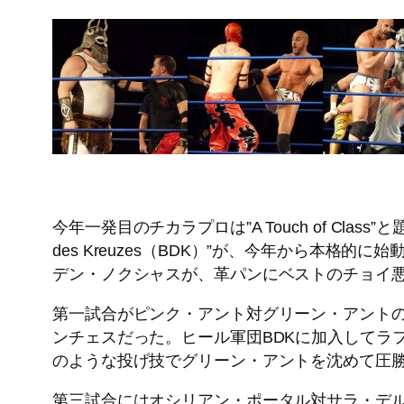
今年一発目のチカラプロは”A Touch of Cla
des Kreuzes（BDK）”が、今年から本
デン・ノクシャスが、革パンにベストのチョイ
第一試合がピンク・アント対グリーン・アント
ンチェスだった。ヒール軍団BDKに加入してラ
のような投げ技でグリーン・アントを沈めて圧
第三試合にはオシリアン・ポータル対サラ・デル