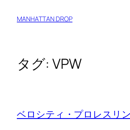
内
容
MANHATTAN DROP
を
ス
キ
ッ
タグ:
VPW
プ
ベロシティ・プロレスリ