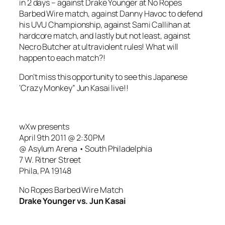
in 2 days – against Drake Younger at No Ropes
Barbed Wire match, against Danny Havoc to defend
his UVU Championship, against Sami Callihan at
hardcore match, and lastly but not least, against
Necro Butcher at ultraviolent rules! What will
happen to each match?!
Don’t miss this opportunity to see this Japanese
‘Crazy Monkey” Jun Kasai live!!
wXw presents
April 9th 2011 @ 2:30PM
@ Asylum Arena • South Philadelphia
7 W. Ritner Street
Phila, PA 19148
No Ropes Barbed Wire Match
Drake Younger vs. Jun Kasai