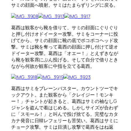
サミの顔面へ噴射。サミはたまらずリングに戻る。
葛西は観客から靴を借りて、サミの顔面にぐりぐり
と押し付けオドイーター攻撃。サミをコーナーに投
げてから、サミの顔面に靴の底でポコポコヘッド攻
撃。サミは靴を奪って葛西の顔面に押し付けて逆オ
ドイーター攻撃。葛西は「オエー！」とえずきなが
ら靴を観客席にぶん投げる。そして自分で借りとき
ながら何故か観客に中指を立てる葛西。
葛西はサミをブレーンバスター。カウントツーでキ
ックアウト。また観客から「クレイジー！モンキ
ー！」チャントが起きると、葛西はサミの袖なしG
ジャンを盗んで着はじめる。しかしサイズが合わず
に「スモール！」と叫んで投げ捨てる。完璧なカタ
カナ発音に日韓レフェリーも苦笑い。葛西はサミに
チョーク攻撃。サミは目潰し攻撃で葛西をはね返