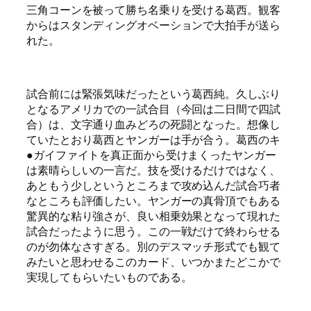
三角コーンを被って勝ち名乗りを受ける葛西。観客
からはスタンディングオベーションで大拍手が送ら
れた。
試合前には緊張気味だったという葛西純。久しぶり
となるアメリカでの一試合目（今回は二日間で四試
合）は、文字通り血みどろの死闘となった。想像し
ていたとおり葛西とヤンガーは手が合う。葛西のキ
●ガイファイトを真正面から受けまくったヤンガー
は素晴らしいの一言だ。技を受けるだけではなく、
あともう少しというところまで攻め込んだ試合巧者
なところも評価したい。ヤンガーの真骨頂でもある
驚異的な粘り強さが、良い相乗効果となって現れた
試合だったように思う。この一戦だけで終わらせる
のが勿体なさすぎる。別のデスマッチ形式でも観て
みたいと思わせるこのカード、いつかまたどこかで
実現してもらいたいものである。