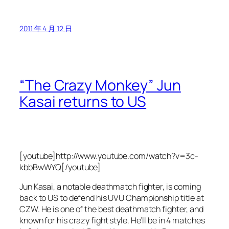
2011 年 4 月 12 日
“The Crazy Monkey” Jun
Kasai returns to US
[youtube]http://www.youtube.com/watch?v=3c-
kbbBwWYQ[/youtube]
Jun Kasai, a notable deathmatch fighter, is coming
back to US to defend his UVU Championship title at
CZW. He is one of the best deathmatch fighter, and
known for his crazy fight style. He’ll be in 4 matches