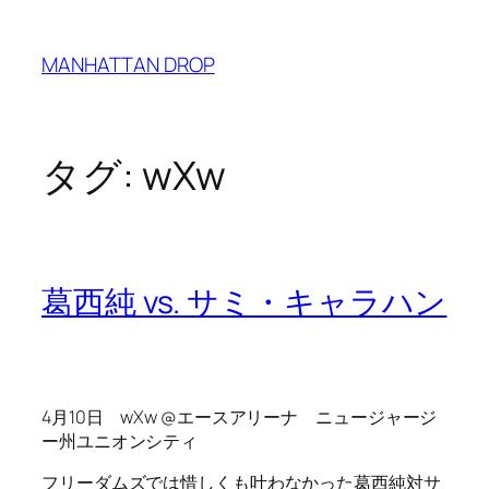
内
容
MANHATTAN DROP
を
ス
キ
ッ
タグ:
wXw
プ
葛西純 vs. サミ・キャラハン
4月10日 wXw @エースアリーナ ニュージャージ
ー州ユニオンシティ
フリーダムズでは惜しくも叶わなかった葛西純対サ