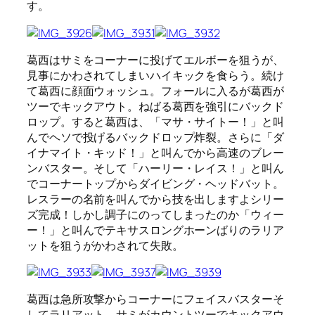
す。
葛西はサミをコーナーに投げてエルボーを狙うが、
見事にかわされてしまいハイキックを食らう。続け
て葛西に顔面ウォッシュ。フォールに入るが葛西が
ツーでキックアウト。ねばる葛西を強引にバックド
ロップ。すると葛西は、「マサ・サイトー！」と叫
んでヘソで投げるバックドロップ炸裂。さらに「ダ
イナマイト・キッド！」と叫んでから高速のブレー
ンバスター。そして「ハーリー・レイス！」と叫ん
でコーナートップからダイビング・ヘッドバット。
レスラーの名前を叫んでから技を出しますよシリー
ズ完成！しかし調子にのってしまったのか「ウィー
ー！」と叫んでテキサスロングホーンばりのラリア
ットを狙うがかわされて失敗。
葛西は急所攻撃からコーナーにフェイスバスターそ
してラリアット。サミがカウントツーでキックアウ