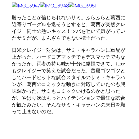
勝ったことが信じられないサミ。ふらふらと葛西に
近寄りゴーグルを返そうとすると、葛西が突然クレ
イジー同士の熱いキッス！ツバを吐いて嫌がってい
たサミだが、まんざらでもない様子だった。
日米クレイジー対決は、サミ・キャラハンに軍配が
上がった。ハードコアマッチでもデスマッチでもな
かったが、両者の持ち味が十分に発揮できて、しか
もクレイジーで笑えた試合だった。普段ゴツゴツと
してハードヒットな試合スタイルのサミ・キャラハ
ンが、葛西のコミックな動きに対応していたのも興
味深かった。サミもコミックいけるのかと思った
が、やはり次はもっとハイテンションで最狂な試合
が観たみたい。そんなサミ・キャラハンの来日を願
って止まないのだ。