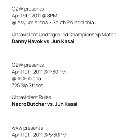
CZW presents
April 9th 2011 @ 8PM
@ Asylum Arena • South Philadelphia
Ultraviolent Underground Championship Match
Danny Havok vs. Jun Kasai
CZW presents
April 10th 2011 @ 1:30PM
@ ACE Arena
725 Sip Street
Ultraviolent Rules
Necro Butcher vs. Jun Kasai
wXw presents
April 10th 2011 @ 5:30PM