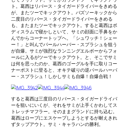
ト。葛西はリバース・タイガードライバーをきめる
が、またツーでキックアウト。バズソーキックから
二度目のリバース・タイガードライバーをきめる
も、またまたツーでキックアウト。すると葛西はボ
ディスラムで寝かしといて、サミの顔面に手鼻をか
んでからコーナートップヘ。「シュワッチ！シェー
ー！」と叫んでパールハーバー・スプラシュを狙う
が自爆。サミが強烈なランニングエルボーからフォ
ールに入るがツーでキックアウト。と、そこでサミ
は何を思ったのか、葛西のゴーグルを手に取りコー
ナーポストに登ると、オキテ破りの逆パールハーバ
ー・スプラシュ！しかしサミも自爆！自爆合戦！
すると葛西は三度目のリバース・タイガードライバ
ーを狙いにいくが、それをサミが上手くかわしてス
トレッチマフラー。そのままグランドに持ち込む。
葛西はロープにエスケープしようとするが耐えきれ
ずタップアウト。サミ・キャラハンの勝利。