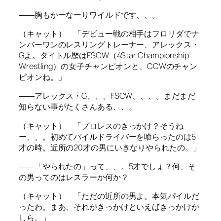
――胸もかーなーりワイルドです、、。
（キャット） 「デビュー戦の相手はフロリダでナ
ンバーワンのレスリングトレーナー、アレックス・
Gよ。タイトル歴はFSCW（4Star Championship
Wrestling）の女子チャンピオンと、CCWのチャン
ピオンね。」
――アレックス・G、、、FSCW、、、。まだまだ
知らない事がたくさんある、、。
（キャット） 「プロレスのきっかけ？そうね
ー、、。初めてパイルドライバーを喰らったのは5
才の時。近所の20才の男にいきなりやられたの。」
――「やられたの」って、、。5才でしょ？何、そ
の男ってのはレスラーか何か？
（キャット） 「ただの近所の男よ。本気パイルだ
ったわ。まあ、それがきっかけといえばきっかけか
しら。」