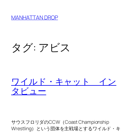
内
容
MANHATTAN DROP
を
ス
キ
ッ
タグ:
アビス
プ
ワイルド・キャット イン
タビュー
サウスフロリダのCCW（Coast Championship
Wrestling）という団体を主戦場とするワイルド・キ