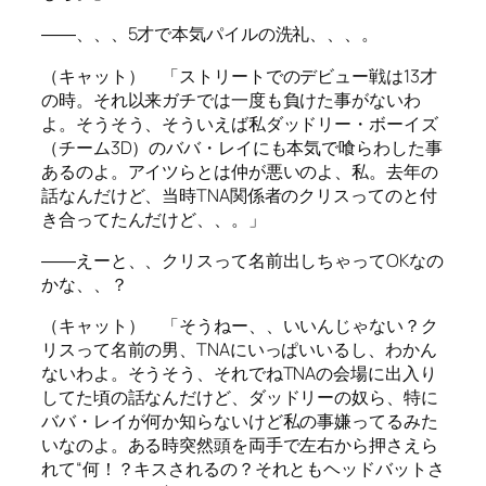
――、、、5才で本気パイルの洗礼、、、。
（キャット） 「ストリートでのデビュー戦は13才
の時。それ以来ガチでは一度も負けた事がないわ
よ。そうそう、そういえば私ダッドリー・ボーイズ
（チーム3D）のババ・レイにも本気で喰らわした事
あるのよ。アイツらとは仲が悪いのよ、私。去年の
話なんだけど、当時TNA関係者のクリスってのと付
き合ってたんだけど、、。」
――えーと、、クリスって名前出しちゃってOKなの
かな、、？
（キャット） 「そうねー、、いいんじゃない？ク
リスって名前の男、TNAにいっぱいいるし、わかん
ないわよ。そうそう、それでねTNAの会場に出入り
してた頃の話なんだけど、ダッドリーの奴ら、特に
ババ・レイが何か知らないけど私の事嫌ってるみた
いなのよ。ある時突然頭を両手で左右から押さえら
れて“何！？キスされるの？それともヘッドバットさ