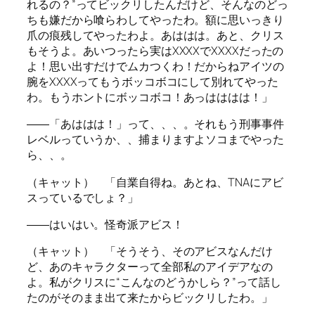
れるの？”ってビックリしたんだけど、そんなのどっ
ちも嫌だから喰らわしてやったわ。額に思いっきり
爪の痕残してやったわよ。あははは。あと、クリス
もそうよ。あいつったら実はXXXXでXXXXだったの
よ！思い出すだけでムカつくわ！だからねアイツの
腕をXXXXってもうボッコボコにして別れてやった
わ。もうホントにボッコボコ！あっはははは！」
――「あははは！」って、、、。それもう刑事事件
レベルっていうか、、捕まりますよソコまでやった
ら、、。
（キャット） 「自業自得ね。あとね、TNAにアビ
スっているでしょ？」
――はいはい。怪奇派アビス！
（キャット） 「そうそう、そのアビスなんだけ
ど、あのキャラクターって全部私のアイデアなの
よ。私がクリスに“こんなのどうかしら？”って話し
たのがそのまま出て来たからビックリしたわ。」