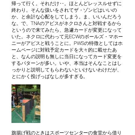
帰って行く。それだけ‥。ほとんどレッスルせずに
終わり。そんな扱いをされてザ・ゾンビはいいの
か、と余計な心配をしてしまう。ま、いいんだろう
な。で、TNAのアビスがネクロさんと対戦するから
というので来てみたら、急遽カードが変更になって
いた。ネクロに代わって元ECWのボールズ・マホー
ニーがアビスと戦うことに。PWSの特徴としてはホ
ームページに対戦予定カードを大々的に載せたあ
と、なんの説明も無しに当日になってカード変更を
するパターンが多い。いや、本当はそんなことはし
っかりと説明してもらわないといけないわけだが、
とにかく投げっぱなしが多すぎる。
旗揚げ戦のときはスポーツセンターの食堂から借り