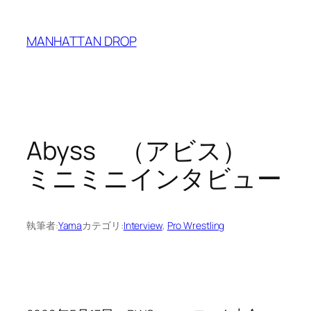
内
容
MANHATTAN DROP
を
ス
キ
ッ
プ
Abyss （アビス）
ミニミニインタビュー
執筆者:
Yama
カテゴリ:
Interview
, 
Pro Wrestling