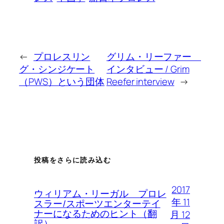
←
プロレスリン
グリム・リーファー
グ・シンジケート
インタビュー / Grim
（PWS）という団体
Reefer interview
→
投稿をさらに読み込む
2017
ウィリアム・リーガル プロレ
年 11
スラー/スポーツエンターテイ
ナーになるためのヒント（翻
月 12
訳）