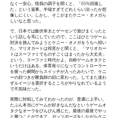
なく一安心。怪我の調子を聞くと、「65%回復し
た」という返事。半端すぎてどれくらい治ったか想
像しにくい。しかし、そこがまたケニー・オメガら
しいなと思った。
で、日本では飯伏幸太とゲーセンで遊びまくったと
いう話しを耳にしていたので、ここはひとつゲーム
対決を挑んでみようとケニー・オメガをうちへ招い
た。マリオカートは得意かと聞くと、「マリオカー
トはスーファミでものすごくはまったから大丈夫」
という。スーファミ時代かよ。自称ゲームオタクと
いうだけはある。体育座りになってコントローラー
を握った瞬間からスイッチが入ったみたいで、ケニ
ーの顔つきが勝負師の顔に変わった。してまた迷わ
ずルイージを選択するところがやりなれているよう
で不気味だった。
実際に対戦してみてわかったのが、普通に上手い。
たぶん本当にゲームが好きなんだなというゲームオ
タクなオーラをびんびん感じた。最後の最後でやっ
と勝つことができて、ガッツポーズをしながらケニ