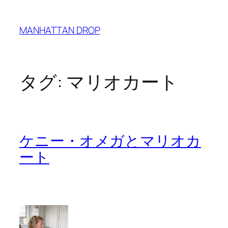
内
容
MANHATTAN DROP
を
ス
キ
ッ
タグ:
マリオカート
プ
ケニー・オメガとマリオカ
ート