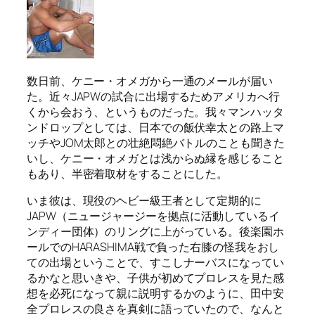
数日前、ケニー・オメガから一通のメールが届い
た。近々JAPWの試合に出場するためアメリカへ行
くから会おう、というものだった。我々マンハッタ
ンドロップとしては、日本での飯伏幸太との路上マ
ッチやJOM太郎との壮絶悶絶バトルのことも聞きた
いし、ケニー・オメガとは浅からぬ縁を感じること
もあり、半密着取材をすることにした。
いま彼は、現役のヘビー級王者として定期的に
JAPW（ニュージャージーを拠点に活動しているイ
ンディー団体）のリングに上がっている。後楽園ホ
ールでのHARASHIMA戦で負った右膝の怪我をおし
ての出場ということで、すこしナーバスになってい
るかなと思いきや、子供が初めてプロレスを見た感
想を必死になって親に説明するかのように、田中安
全プロレスの良さを真剣に語っていたので、なんと