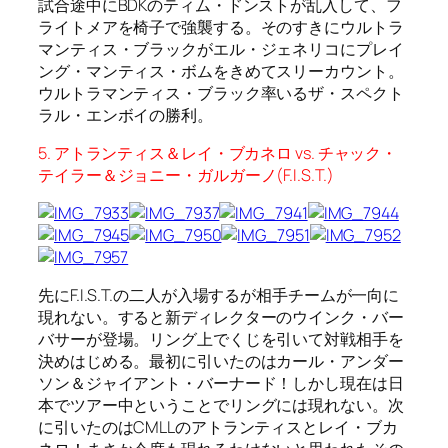
試合途中にBDKのティム・ドンストが乱入して、フ
ライトメアを椅子で強襲する。そのすきにウルトラ
マンティス・ブラックがエル・ジェネリコにプレイ
ング・マンティス・ボムをきめてスリーカウント。
ウルトラマンティス・ブラック率いるザ・スペクト
ラル・エンボイの勝利。
5. アトランティス＆レイ・ブカネロ vs. チャック・
テイラー＆ジョニー・ガルガーノ(F.I.S.T.)
先にF.I.S.T.の二人が入場するが相手チームが一向に
現れない。すると新ディレクターのウインク・バー
バサーが登場。リング上でくじを引いて対戦相手を
決めはじめる。最初に引いたのはカール・アンダー
ソン＆ジャイアント・バーナード！しかし現在は日
本でツアー中ということでリングには現れない。次
に引いたのはCMLLのアトランティスとレイ・ブカ