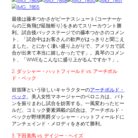
最後は藤本つかさがビーナスシュート(コーナーか
らの三角飛び延髄斬り)をきめてスリーカウント勝
利。試合後バックステージでの藤本つかさのコメン
ト、「試合中はお客さんの歓声がはっきりと聞こえ
ました。とにかく凄い盛り上がりで、アメリカで試
合が出来て本当に嬉しかったです」。真琴のコメン
ト、「WWEもこんなに盛り上がるんですか？」。
2. ダッシャー・ハットフィールド vs. アーチボル
ド・ペック
鼓笛隊という珍しいキャラクターの
アーチボルド・
ペック
。美人女性マネージャーのベロニカは、バト
ンを振りまわし試合を妨害する。一風変わったヒー
ルだ。コミック要素満載の試合は、アーチボルド・
ペックが野球男爵ダッシャー・ハットフィールドに
アンチェインド・メロディをきめて勝利。
3. 下田美馬 vs. デイジー・ヘイズ