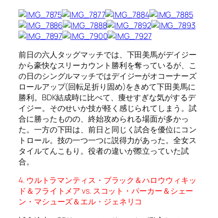
前日の六人タッグマッチでは、下田美馬がデイジー
から豪快なスリーカウント勝利を奪っているが、こ
の日のシングルマッチではデイジーがオコーナーズ
ロールアップ(回転足折り固め)をきめて下田美馬に
勝利。BDK結成時に比べて、痩せすぎな気がするデ
イジー。そのせいか技が軽く感じられてしまう。試
合に勝ったものの、終始攻められる場面が多かっ
た。一方の下田は、前日と同じく試合を優位にコン
トロール。技の一つ一つに説得力があった。全女ス
タイルてんこもり。役者の違いが際立っていた試
合。
4. ウルトラマンティス・ブラック＆ハロウウィキッ
ド＆フライトメア vs. スコット・パーカー＆シェー
ン・マシューズ＆エル・ジェネリコ