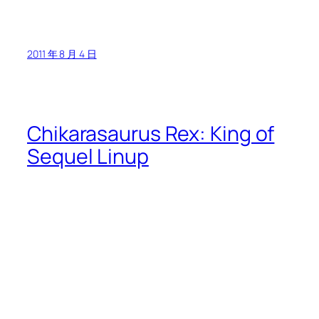
July 30th, 2011
The Goodwill Beneficial Assoc. Hall
100 Madison Avenue in Reading, PA
Belltime = 7:00 PM : : Doors = 6:30 PM
Buy Tickets Now
|
Get Directions