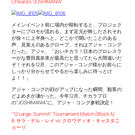
Chikara’s “JOSHIMANIA”
メインイベント前に場内が暗転すると、プロジェク
ターにプロモが流れる。まず足元が映しだされそれ
が徐々に上半身へと。どこかで聞いたことのある
声、見覚えのあるグローブ、それはアジャ・コング
だった。アジャ、「おいチカラ！日本のプロレスラ
ーがな豊田真奈美が最高だと思ってたら大間違いだ
ぞ！それを12月、このアジャ・コング様がお前らに
しっかり分からせてやるから楽しみに待っとけ
よ！！」
アジャ・コングの顔がアップになった瞬間、観客の
どよめきが凄かった。今年12月、チカラプロ
の”JOSHIMANIA”に、アジャ・コング参戦決定！
“12 Large: Summit” Tournament Match (Block A)
8. サラ・デル・レイ vs. クロウディオ・キャスタニ
ョーリ