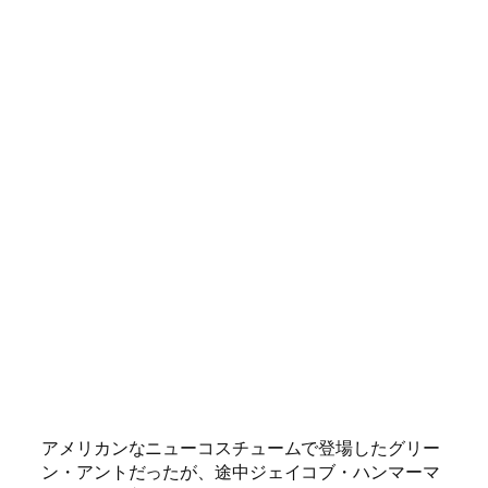
イヤーの乱入があり、最後はトゥルサスがコーナー
からのダイビング・ボディプレスをきめて勝利。
The Flex Express
(元ネタはレックス・ルガー)という
一連のプロモがじわじわと面白いグリーン・アント
だが、いざ試合となると関節技を使ったシュートで
シリアスモードなのがまた素晴らしい。
“12 Large: Summit” Tournament Match (Block A)
8. マイク・クワッケンブッシュ vs. クロウディオ・
キャスタニョーリ