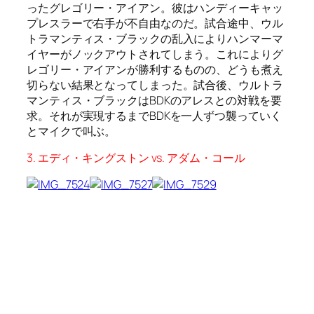
ったグレゴリー・アイアン。彼はハンディーキャッ
プレスラーで右手が不自由なのだ。試合途中、ウル
トラマンティス・ブラックの乱入によりハンマーマ
イヤーがノックアウトされてしまう。これによりグ
レゴリー・アイアンが勝利するものの、どうも煮え
切らない結果となってしまった。試合後、ウルトラ
マンティス・ブラックはBDKのアレスとの対戦を要
求。それが実現するまでBDKを一人ずつ襲っていく
とマイクで叫ぶ。
3. エディ・キングストン vs. アダム・コール
すっかりヒールが板についてきた感のあるアダム・
コール。タレサンも似合っている。チカラプロでは
絶大な人気を誇るエディ・キングストンが、バック
フィスト・トゥ・ザ・フューチャー(裏拳)で勝利。
4. スコット・パーカー＆シェーン・マシューズ＆エ
ル・ジェネリコ vs. イカルス＆チャック・テイラー