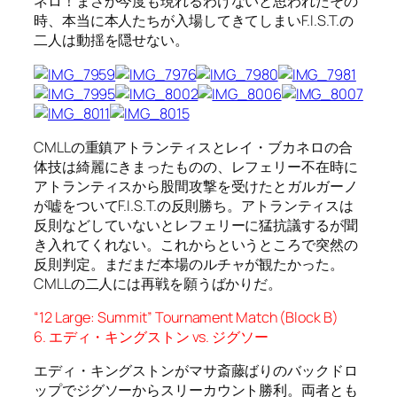
ネロ！まさか今度も現れるわけないと思われたその
時、本当に本人たちが入場してきてしまいF.I.S.T.の
二人は動揺を隠せない。
CMLLの重鎮アトランティスとレイ・ブカネロの合
体技は綺麗にきまったものの、レフェリー不在時に
アトランティスから股間攻撃を受けたとガルガーノ
が嘘をついてF.I.S.T.の反則勝ち。アトランティスは
反則などしていないとレフェリーに猛抗議するが聞
き入れてくれない。これからというところで突然の
反則判定。まだまだ本場のルチャが観たかった。
CMLLの二人には再戦を願うばかりだ。
“12 Large: Summit” Tournament Match (Block B)
6. エディ・キングストン vs. ジグソー
エディ・キングストンがマサ斎藤ばりのバックドロ
ップでジグソーからスリーカウント勝利。両者とも