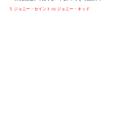
イギリスを代表する伝説のレスラー、聖なる魔術師
ことジョニー・セイントとジョニー・キッドの試合
は、5分6ラウンドのラウンド制で行われ、4ラウン
ド1分41秒ニーリング・フロッグ・プレスでジョニ
ー・キッドの勝利。派手な技はないものの、きめら
れた首をするっと抜けだし、足や腕の多彩な切り返
しを見せてくれた。キャッチ・アズ・キャッチ・キ
ャン・レスリングの真髄ここにあり。
6. 下田美馬＆ポーシャ・ペレス＆藤本つかさ vs. サ
ラ・デル・レイ＆デイジー・ヘイズ＆真琴