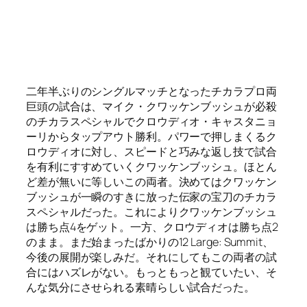
2011 年 8 月 4 日
Chikarasaurus Rex: King of
Sequel Linup