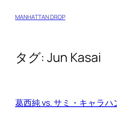
内
容
MANHATTAN DROP
を
ス
キ
ッ
タグ:
Jun Kasai
プ
葛西純 vs. サミ・キャラハ