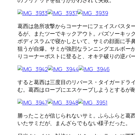
のラリアットを狙うがかわされて失敗。
葛西は急所攻撃からコーナーにフェイスバスタ
るが、またツーでキックアウト。バズソーキッ
ボディスラムで寝かしといて、サミの顔面に手
狙うが自爆。サミが強烈なランニングエルボー
りコーナーポストに登ると、オキテ破りの逆パ
すると葛西は三度目のリバース・タイガードラ
む。葛西はロープにエスケープしようとするが
勝ったことが信じられないサミ。ふらふらと葛
いたサミだが、まんざらでもない様子だった。