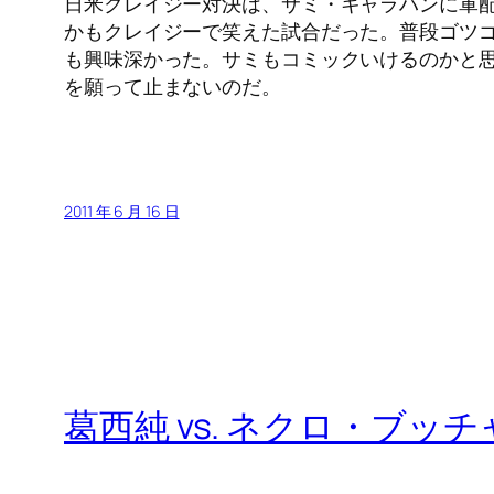
日米クレイジー対決は、サミ・キャラハンに軍
かもクレイジーで笑えた試合だった。普段ゴツ
も興味深かった。サミもコミックいけるのかと
を願って止まないのだ。
2011 年 6 月 16 日
葛西純 vs. ネクロ・ブッチ