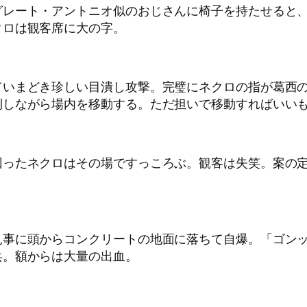
グレート・アントニオ似のおじさんに椅子を持たせると
クロは観客席に大の字。
ていまどき珍しい目潰し攻撃。完璧にネクロの指が葛西
倒しながら場内を移動する。ただ担いで移動すればいい
回ったネクロはその場ですっころぶ。観客は失笑。案の
見事に頭からコンクリートの地面に落ちて自爆。「ゴン
兵。額からは大量の出血。