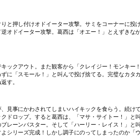
ぐりと押し付けオドイーター攻撃。サミをコーナーに投
て逆オドイーター攻撃。葛西は「オエー！」とえずきな
でキックアウト。また観客から「クレイジー！モンキー！
わずに「スモール！」と叫んで投げ捨てる。完璧なカタ
ね返す。
が、見事にかわされてしまいハイキックを食らう。続け
ックドロップ。すると葛西は、「マサ・サイトー！」と
のブレーンバスター。そして「ハーリー・レイス！」と
すよシリーズ完成！しかし調子にのってしまったのか「