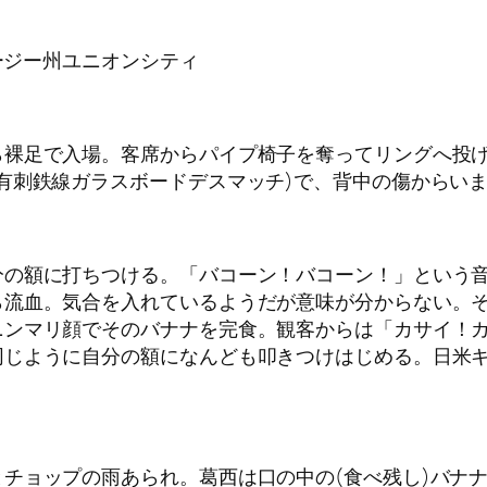
ャージー州ユニオンシティ
ら裸足で入場。客席からパイプ椅子を奪ってリングへ投
有刺鉄線ガラスボードデスマッチ)で、背中の傷からい
分の額に打ちつける。「バコーン！バコーン！」という
ら流血。気合を入れているようだが意味が分からない。
ニンマリ顔でそのバナナを完食。観客からは「カサイ！
同じように自分の額になんども叩きつけはじめる。日米キ
チョップの雨あられ。葛西は口の中の(食べ残し)バナ