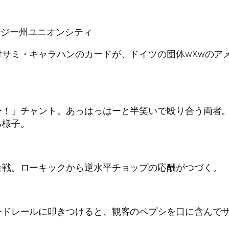
ャージー州ユニオンシティ
サミ・キャラハンのカードが、ドイツの団体wXwのア
ー！」チャント。あっはっはーと半笑いで殴り合う両者
る様子。
合戦。ローキックから逆水平チョップの応酬がつづく。
ードレールに叩きつけると、観客のペプシを口に含んで