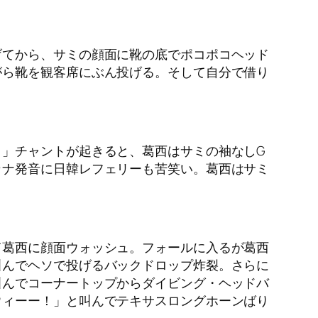
げてから、サミの顔面に靴の底でポコポコヘッド
がら靴を観客席にぶん投げる。そして自分で借り
」チャントが起きると、葛西はサミの袖なしG
カナ発音に日韓レフェリーも苦笑い。葛西はサミ
て葛西に顔面ウォッシュ。フォールに入るが葛西
叫んでヘソで投げるバックドロップ炸裂。さらに
叫んでコーナートップからダイビング・ヘッドバ
ウィーー！」と叫んでテキサスロングホーンばり