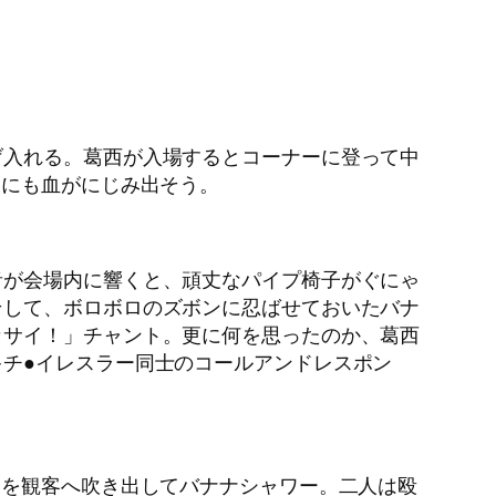
げ入れる。葛西が入場するとコーナーに登って中
まにも血がにじみ出そう。
音が会場内に響くと、頑丈なパイプ椅子がぐにゃ
そして、ボロボロのズボンに忍ばせておいたバナ
カサイ！」チャント。更に何を思ったのか、葛西
チ●イレスラー同士のコールアンドレスポン
ナを観客へ吹き出してバナナシャワー。二人は殴