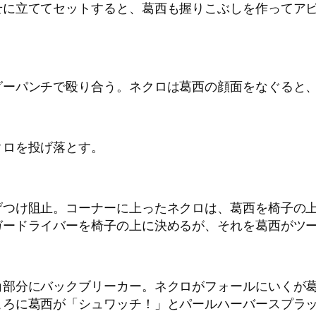
に立ててセットすると、葛西も握りこぶしを作ってアピ
グーパンチで殴り合う。ネクロは葛西の顔面をなぐると
クロを投げ落とす。
げつけ阻止。コーナーに上ったネクロは、葛西を椅子の
ガードライバーを椅子の上に決めるが、それを葛西がツ
角部分にバックブリーカー。ネクロがフォールにいくが
ころに葛西が「シュワッチ！」とパールハーバースプラ