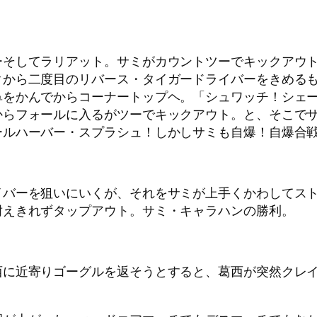
ーそしてラリアット。サミがカウントツーでキックアウ
クから二度目のリバース・タイガードライバーをきめる
鼻をかんでからコーナートップヘ。「シュワッチ！シェ
からフォールに入るがツーでキックアウト。と、そこで
ールハーバー・スプラシュ！しかしサミも自爆！自爆合
イバーを狙いにいくが、それをサミが上手くかわしてス
耐えきれずタップアウト。サミ・キャラハンの勝利。
西に近寄りゴーグルを返そうとすると、葛西が突然クレ