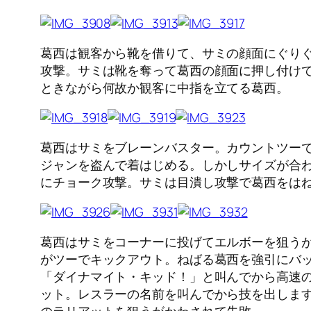
葛西は観客から靴を借りて、サミの顔面にぐり
攻撃。サミは靴を奪って葛西の顔面に押し付け
ときながら何故か観客に中指を立てる葛西。
葛西はサミをブレーンバスター。カウントツー
ジャンを盗んで着はじめる。しかしサイズが合
にチョーク攻撃。サミは目潰し攻撃で葛西をは
葛西はサミをコーナーに投げてエルボーを狙う
がツーでキックアウト。ねばる葛西を強引にバ
「ダイナマイト・キッド！」と叫んでから高速
ット。レスラーの名前を叫んでから技を出しま