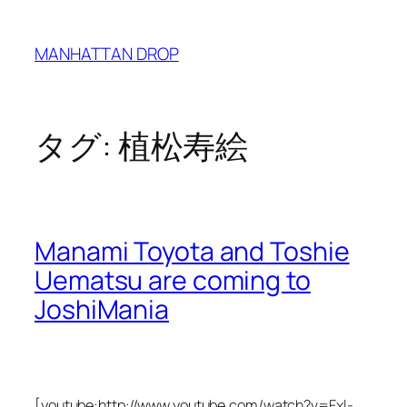
内
容
MANHATTAN DROP
を
ス
キ
ッ
タグ:
植松寿絵
プ
Manami Toyota and Toshie
Uematsu are coming to
JoshiMania
[youtube:http://www.youtube.com/watch?v=Fxl-