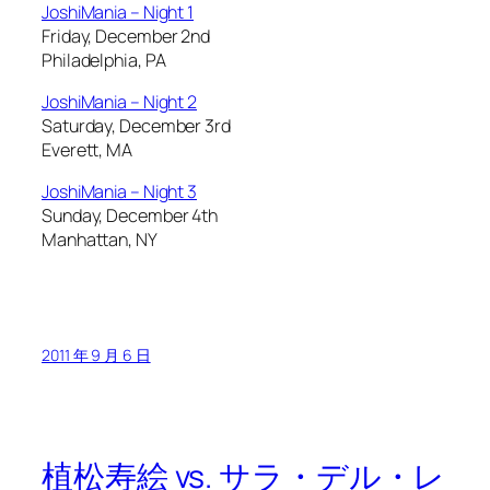
JoshiMania – Night 1
Friday, December 2nd
Philadelphia, PA
JoshiMania – Night 2
Saturday, December 3rd
Everett, MA
JoshiMania – Night 3
Sunday, December 4th
Manhattan, NY
2011 年 9 月 6 日
植松寿絵 vs. サラ・デル・レ