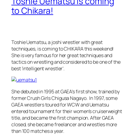
Toshie Uematsu is coming
to Chikara!
Toshie Uematsu, a joshi wrestler with great
techniques, is coming to CHIKARA this weekend!
She is very famous for her great techniques and
tactics on wrestling and considered to be one of the
best ‘intelligent wrestler’.
She debuted in 1995 at GAEA’s first show, trained by
former Crush Girls Chigusa Nagayo. In 1997, some
GAEA wrestlers toured for WCW and Uematsu
entered tournament for their women’s cruiserweight
title, and became the first champion. After GAEA
closed, she became freelancer and wrestles more
than 100 matches a year.