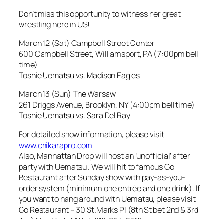
Don’t miss this opportunity to witness her great
wrestling here in US!
March 12 (Sat) Campbell Street Center
600 Campbell Street, Williamsport, PA (7:00pm bell
time)
Toshie Uematsu vs. Madison Eagles
March 13 (Sun) The Warsaw
261 Driggs Avenue, Brooklyn, NY (4:00pm bell time)
Toshie Uematsu vs. Sara Del Ray
For detailed show information, please visit
www.chikarapro.com
Also, Manhattan Drop will host an ‘unofficial’ after
party with Uematsu . We will hit to famous Go
Restaurant after Sunday show with pay-as-you-
order system (minimum one entrée and one drink). If
you want to hang around with Uematsu, please visit
Go Restaurant – 30 St.Marks Pl (8th St bet 2nd & 3rd