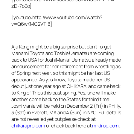
zD-7oBo]
[youtube:http://www.youtube.com/watch?
v=Q6wKMC2VTl8]
Aja Kong might be a big surprise but don’t forget
Manami Toyota and Toshie Uematsu are coming
back to USA for JoshiMania! Uematsu already made
announcement for her retirement from wrestling as
of Spring next year, so this might be her last US
appearance. As you know, Toyota made her US
debut just one year ago at CHIKARA, and came back
to King of Trios this past spring. Yes, she will make
another come back to the States for third time!
JoshiMania will be held on December 2 (Fri) in Philly,
3 (Sat) in Everett, MA and 4 (Sun) in NYC. Full details
are not revealed yet but please check at
chikarapro.com
or check back here at
m-drop.com
.