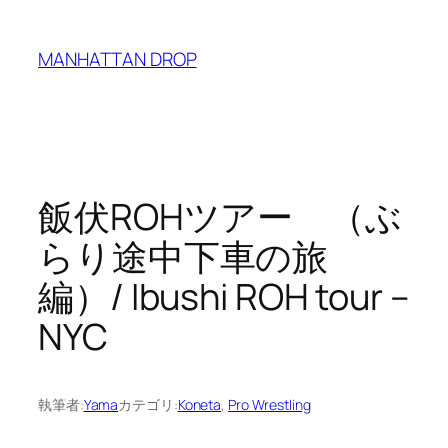
内
容
MANHATTAN DROP
を
ス
キ
ッ
プ
飯伏ROHツアー （ぶ
らり途中下車の旅
編）/ Ibushi ROH tour –
NYC
執筆者:
Yama
カテゴリ:
Koneta
, 
Pro Wrestling