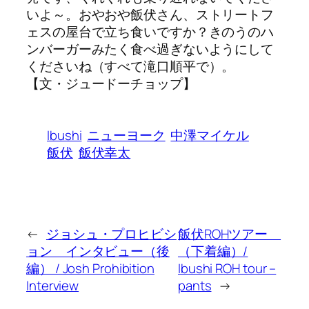
いよ～。おやおや飯伏さん、ストリートフ
ェスの屋台で立ち食いですか？きのうのハ
ンバーガーみたく食べ過ぎないようにして
くださいね（すべて滝口順平で）。
【文・ジュードーチョップ】
Ibushi
ニューヨーク
中澤マイケル
飯伏
飯伏幸太
←
ジョシュ・プロヒビシ
飯伏ROHツアー
ョン インタビュー（後
（下着編）/
編） / Josh Prohibition
Ibushi ROH tour –
Interview
pants
→