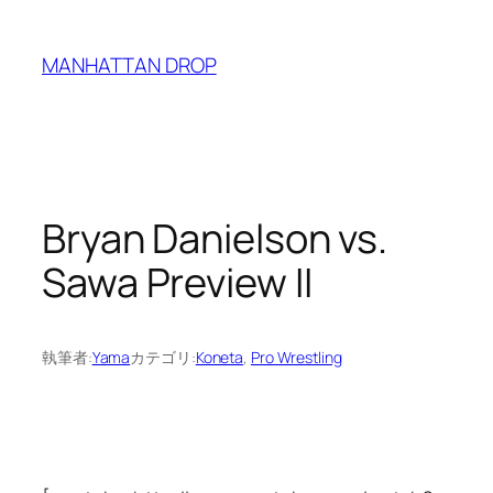
内
容
MANHATTAN DROP
を
ス
キ
ッ
プ
Bryan Danielson vs.
Sawa Preview II
執筆者:
Yama
カテゴリ:
Koneta
, 
Pro Wrestling