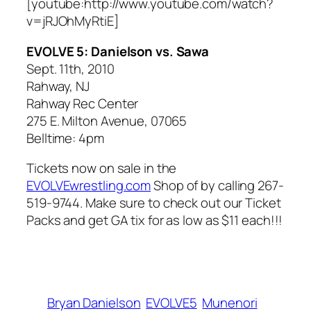
[youtube:http://www.youtube.com/watch?
v=jRJOhMyRtiE]
EVOLVE 5: Danielson vs. Sawa
Sept. 11th, 2010
Rahway, NJ
Rahway Rec Center
275 E. Milton Avenue, 07065
Belltime: 4pm
Tickets now on sale in the
EVOLVEwrestling.com
Shop of by calling 267-
519-9744. Make sure to check out our Ticket
Packs and get GA tix for as low as $11 each!!!
Bryan Danielson
EVOLVE5
Munenori