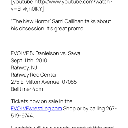
[youtube:http://www.youtube.com/watch?
v=EIivkjh0IKY]
“The New Horror” Sami Callihan talks about
his obsession. It’s great promo.
EVOLVE 5: Danielson vs. Sawa
Sept. 11th, 2010
Rahway, NJ
Rahway Rec Center
275 E. Milton Avenue, 07065
Belltime: 4pm
Tickets now on sale in the
EVOLVEwrestling.com
Shop or by calling 267-
519-9744.
Homicide will be a special guest at this card.