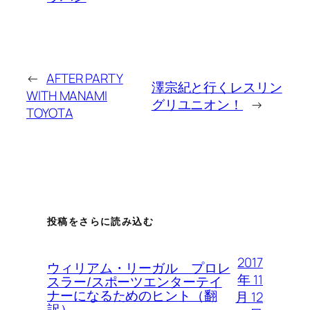
←
AFTER PARTY
澤宗紀と行くレスリン
WITH MANAMI
グリユニオン！
→
TOYOTA
投稿をさらに読み込む
2017
ウィリアム・リーガル プロレ
年 11
スラー/スポーツエンターテイ
ナーになるためのヒント（翻
月 12
訳）