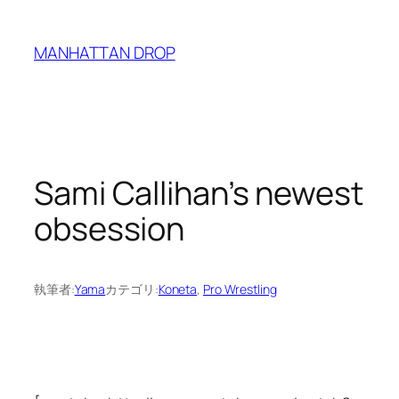
内
容
MANHATTAN DROP
を
ス
キ
ッ
プ
Sami Callihan’s newest
obsession
執筆者:
Yama
カテゴリ:
Koneta
, 
Pro Wrestling