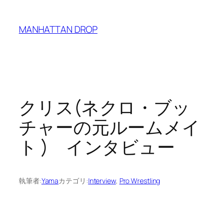
内
容
MANHATTAN DROP
を
ス
キ
ッ
プ
クリス(ネクロ・ブッ
チャーの元ルームメイ
ト ) インタビュー
執筆者:
Yama
カテゴリ:
Interview
, 
Pro Wrestling