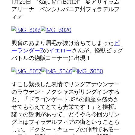
1月29日 ”Kaiju Mini Battel” ＠アサイラム
アリーナ ペンシルバニア州フィラデルフ
ィア
興奮のあまり眉毛が抜け落ちてしまった
ピ
ーランダーZ
の
イエロー
さんが、怪獣ビッグ
バトルの物販コーナーに出現！
すこし緊張した表情でリングアナウンサー
のラウデン・ノクシャスがリングインする
と、「ドラゴンゲートUSAの前座を務めさ
せてもらえてとても光栄です！」と挨拶。
諸々の説明があって、どうやら今回のリン
グ上はフィラデルフィアの街ということら
しい。ドクター・キューブの仲間である一