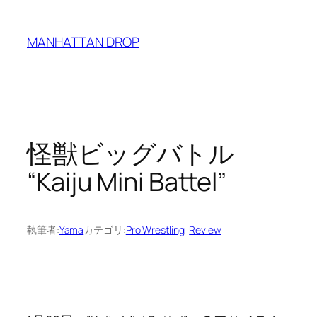
内
容
MANHATTAN DROP
を
ス
キ
ッ
プ
怪獣ビッグバトル
“Kaiju Mini Battel”
執筆者:
Yama
カテゴリ:
Pro Wrestling
, 
Review