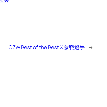
CZW Best of the Best X 参戦選手
→