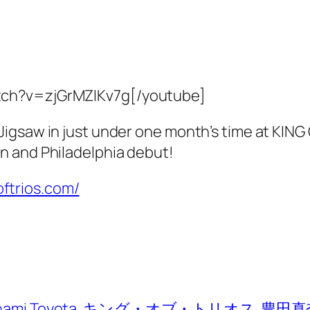
tch?v=zjGrMZIKv7g[/youtube]
Jigsaw in just under one month’s time at KIN
n and Philadelphia debut!
oftrios.com/
ami Toyota
キング・オブ・トリオス
豊田真