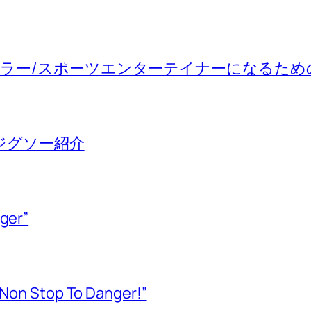
ラー/スポーツエンターテイナーになるため
のジグソー紹介
ger”
n Stop To Danger!”