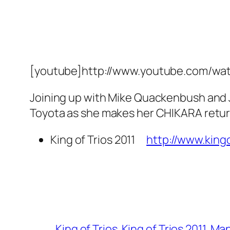
[youtube]http://www.youtube.com/wa
Joining up with Mike Quackenbush and 
Toyota as she makes her CHIKARA retur
King of Trios 2011
http://www.king
King of Trios
King of Trios 2011
Man