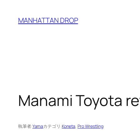
内
容
MANHATTAN DROP
を
ス
キ
ッ
プ
Manami Toyota ret
執筆者:
Yama
カテゴリ:
Koneta
, 
Pro Wrestling